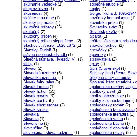
skúmanie vedecké
(1)
sopečné erupcie
(1)
skupiny krvné
(1)
sopky
(1)
skúsenosti
(4)
Sorge, Richard, 1895-1944
skúšky maturitné
(1)
sovětský komunismus
(1)
skúšky prijímacie
(1)
sovietska próza
(1)
skutočné príbehy
(25)
Sovietsky sväz
(1)
skutočný
(2)
Sovietsky zväz
(3)
skutočný príbeh
(4)
Sparta
(1)
skutočný príbeh slepej ženy..
(2)
spätosť človeka s prírodou
Sládkovič, Andrej, 1820-1872
(1)
speváci rockoví
(1)
Slánsky, Rudolf
(1)
speváčky
(2)
slávne osobnosti divadla
(1)
spevníky
(1)
Slnečná sústava. Hviezdy. V..
(1)
spisovatelia
(2)
slony
(1)
spisy
(2)
Slováci
(2)
Spiš (Slovensko)
(1)
Slovaciká územné
(5)
Spišský hrad (Žehra, Slove
Slovaciká územné
(1)
Spojené štáty americké
Slovak fairy tales
(8)
Spojené štáty americké - c
Slovak Fiction
(1)
spolčenské romány, angli
Slovak fiction
(65)
spolkový život
(2)
Slovak novels
(3)
spolky náboženské
(1)
Slovak poetry
(8)
spolky zločinecké tajné
(1)
Slovak short stories
(2)
spolocenský román
(2)
Slovak stories
spoločenská konverzácia
(
Slovakia
spoločenská literatúra
(1)
Slovania
(1)
spoločenská satira
(1)
Slovenčina
(1)
spoločenské básne
(1)
slovenčina
(9)
spoločenské chovanie
(1)
slovenčina - slová cudzie -..
(1)
spoločenské novely
(8)