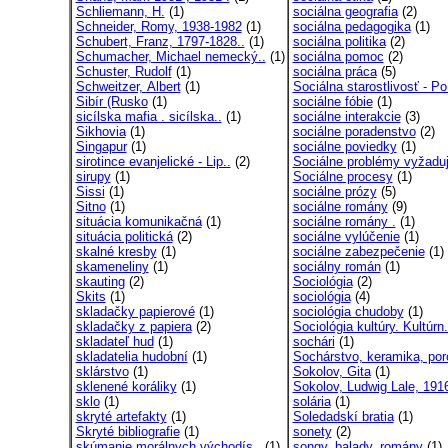
Schliemann, H.
(1)
sociálna geografia
(2)
Schneider, Romy, 1938-1982
(1)
sociálna pedagogika
(1)
Schubert, Franz, 1797-1828..
(1)
sociálna politika
(2)
Schumacher, Michael nemecký..
(1)
sociálna pomoc
(2)
Schuster, Rudolf
(1)
sociálna práca
(5)
Schweitzer, Albert
(1)
Sociálna starostlivosť - Po
Sibír (Rusko
(1)
sociálne fóbie
(1)
sicílska mafia . sicílska..
(1)
sociálne interakcie
(3)
Sikhovia
(1)
sociálne poradenstvo
(2)
Singapur
(1)
sociálne poviedky
(1)
sirotince evanjelické - Lip..
(2)
Sociálne problémy vyžaduj
sirupy
(1)
Sociálne procesy
(1)
Sissi
(1)
sociálne prózy
(5)
Sitno
(1)
sociálne romány
(9)
situácia komunikačná
(1)
sociálne romány .
(1)
situácia politická
(2)
sociálne vylúčenie
(1)
skalné kresby
(1)
sociálne zabezpečenie
(1)
skameneliny
(1)
sociálny román
(1)
skauting
(2)
Sociológia
(2)
Skits
(1)
sociológia
(4)
skladačky papierové
(1)
sociológia chudoby
(1)
skladačky z papiera
(2)
Sociológia kultúry. Kultúrn.
skladateľ hud
(1)
sochári
(1)
skladatelia hudobní
(1)
Sochárstvo, keramika, por
sklárstvo
(1)
Sokolov, Gita
(1)
sklenené koráliky
(1)
Sokolov, Ludwig Lale, 1916
sklo
(1)
solária
(1)
skryté artefakty
(1)
Soledadskí bratia
(1)
Skryté bibliografie
(1)
sonety
(2)
skúmanie morálnych východís..
(1)
songy, balady, romány
(1)