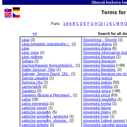
Obecná knižnica Iva
Terms for 
Parts :
1-9
A
B
C
D
E
F
G
H
Ch
I
J
K
L
M
N
O
<<
Search for all 
sága
(3)
Slovenčina - Slovník
(1)
sága bohatého islandského r..
(1)
Slovenská dráma
(2)
ságy
slovenská dráma
(6)
ságy írske
(1)
Slovenská informačná slu
ságy rodinné
slovenská literatura
(1)
Sahara
(2)
Slovenská literatúra
Sachsenhausen (koncentračný..
(1)
slovenská literatúra
(>99)
Sailer-Jackson, Otto
(1)
slovenská literatúra
(2)
Salinger, Jerome David, 191..
(1)
slovenská literatúra pre ml.
Samoa západná
(1)
Slovenská poézia
Samova ríša
(1)
slovenská poézia
(50)
samovraždy
(2)
slovenská politika
(2)
Sarajevo
(2)
Slovenská próza
(>99)
Sarajevo (Bosna a Hercegovi..
(1)
slovenská próza
(63)
satira
(18)
Slovenská republika
(1)
satira slovenská
(1)
slovenská tvorba
(1)
satirické novely
(1)
slovenské básne
satirické poviedky
(5)
slovenské drámy
(2)
satirické poviedky, americké
(1)
slovenské kroje
(1)
satirické poviedky, slovens..
(2)
slovenské ľudové povesti
(
satirické príbehy
(1)
Slovenské národné povsta