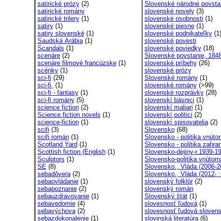
satirické prózy
(2)
Slovenské národné povstan
satirické romány
slovenské novely
(3)
satirické trilery
(1)
slovenské osobnosti
(1)
satiry
(1)
slovenské piesne
(1)
satiry slovenské
(1)
slovenské podnikateľky
(1
Saudská Arábia
(1)
slovenské povesti
Scandals
(1)
slovenské poviedky
(18)
scenáre
(2)
Slovenské povstanie, 1848
scenáre filmové francúzske
(1)
slovenské príbehy
(26)
scénky
(1)
slovenské prózy
sci-fi
(29)
Slovenské romány
(1)
sci-fi
(1)
slovenské romány
(>99)
sci-fi - fantasy
(1)
slovenské rozprávky
(28)
sci-fi romány
(5)
slovenskí básnici
(1)
science fiction
(2)
slovenskí maliari
(1)
Science fiction novels
(1)
slovenskí politici
(2)
science-fiction
(1)
slovenskí spisovatelia
(2)
scifi
(3)
Slovensko
(68)
scifi román
(1)
Slovensko - politika vnútor.
Scotland Yard
(1)
Slovensko - politika zahran
Scottish fiction (English
(1)
Slovensko-dejiny-r.1939-1
Sculptors
(1)
Slovensko-politika vnútorn
SE
(8)
Slovensko., Vláda (2006-2
sebadôvera
(2)
Slovensko., Vláda (2012- :
sebaovládanie
(1)
slovenský folklór
(2)
sebapoznanie
(2)
slovenský román
sebauzdravovanie
(1)
Slovenský štát
(1)
sebavedomie
(4)
slovesnosť ľudová
(1)
sebavýchova
(2)
slovesnosť ľudová sloven
sebazdokonalenie
(1)
slovinská literatúra
(6)