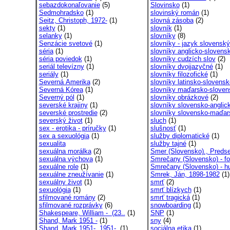
sebazdokonaľovanie
(5)
Slovinsko
(1)
Sedmohradsko
(1)
slovinský román
(1)
Seitz, Christoph, 1972-
(1)
slovná zásoba
(2)
sekty
(1)
slovník
(1)
selanky
(1)
slovníky
(8)
Senzácie svetové
(1)
slovníky - jazyk slovenský
séria
(1)
slovníky anglicko-slovens
séria poviedok
(1)
slovníky cudzích slov
(2)
seriál televízny
(1)
slovníky dvojjazyčné
(1)
seriály
(1)
slovníky filozofické
(1)
Severná Amerika
(2)
slovníky latinsko-slovensk
Severná Kórea
(1)
slovníky maďarsko-sloven
Severný pól
(1)
slovníky obrázkové
(2)
severské krajiny
(1)
slovníky slovensko-anglic
severské prostredie
(2)
slovníky slovensko-maďar
severský život
(1)
sluch
(1)
sex - erotika - príručky
(1)
slušnosť
(1)
sex a sexuológia
(1)
služby diplomatické
(1)
sexualita
služby tajné
(1)
sexuálna morálka
(2)
Smer (Slovensko)., Preds
sexuálna výchova
(1)
Smrečany (Slovensko) - fol
sexuálne role
(1)
Smrečany (Slovensko) - hu
sexuálne zneužívanie
(1)
Smrek, Ján, 1898-1982
(1)
sexuálny život
(1)
smrť
(2)
sexuológia
(1)
smrť blízkych
(1)
sfilmované romány
(2)
smrť tragická
(1)
sfilmované rozprávky
(6)
snowboarding
(1)
Shakespeare, William - (23..
(1)
SNP
(1)
Shand, Mark 1951 -
(1)
sny
(4)
Shand, Mark 1951-, 1951-.
(1)
sociálna etika
(1)