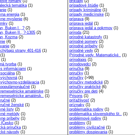
nové romány
(1)
príklady
(2)
alecká tematika
(1)
prípadové štúdie
(1)
anie
(1)
prípady kriminálne
(1)
vna energia
(1)
prípady medicínske
(1)
ívne myslenie
(6)
príprava
(9)
ámky
(1)
príprava jedál
(1)
n, Buken I., ?
(2)
príprava jedál a pokrmov
(1)
n, Buken II., ?-1305
(2)
príroda
(21)
an, Kozma
(2)
prírodné katastrofy
(1)
nie
(4)
prírodné pomery
(2)
vanie
(2)
prírodné príbehy
(1)
 chýbajú strany 401-416
(1)
prírodné vedy
(2)
(1)
Prírodné vedy. Matematické..
(1)
(1)
prírodopis
(1)
ná tvorba
(1)
prírodovedci
(2)
 s informáciami
(1)
príručka
(9)
 sociálna
(2)
priručky
(1)
 výchovná
(1)
príručky
(>99)
 výchovno-vzdelávacia
(1)
príručky metodické
(2)
 populárnonáučné
(1)
príručky praktické
(6)
 remeselnícke amatérske
(1)
príručky pre deti
(4)
 remeselnícke amatérsk..
(1)
Prisons
(1)
 ručné
(2)
príťažlivosť
(2)
 ručné ženské
(1)
príznaky
(1)
né listy
(2)
problematika rodiny
(1)
vné metódy
(1)
problematika slovenského št..
(1)
vne príbehy
(1)
problémové rodiny
(1)
 (Česko
(1)
problémy
(1)
cká príručka
(1)
problémy civilizačné
(1)
ické návody
(1)
problémy dospievania
(1)