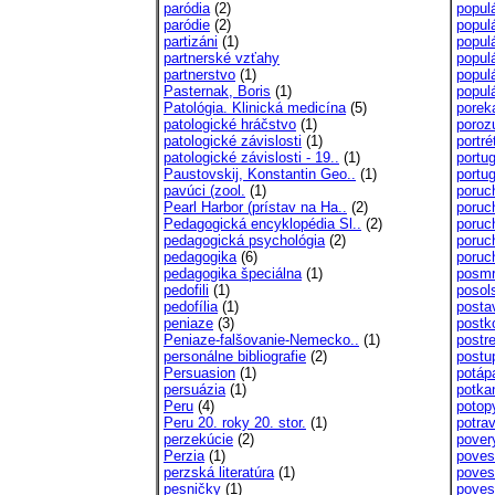
paródia
(2)
popul
paródie
(2)
popul
partizáni
(1)
populá
partnerské vzťahy
popul
partnerstvo
(1)
popul
Pasternak, Boris
(1)
popul
Patológia. Klinická medicína
(5)
porek
patologické hráčstvo
(1)
poroz
patologické závislosti
(1)
portré
patologické závislosti - 19..
(1)
portug
Paustovskij, Konstantin Geo..
(1)
portu
pavúci (zool.
(1)
poruc
Pearl Harbor (prístav na Ha..
(2)
poruc
Pedagogická encyklopédia Sl..
(2)
poruc
pedagogická psychológia
(2)
poruc
pedagogika
(6)
poruc
pedagogika špeciálna
(1)
posmr
pedofili
(1)
posol
pedofília
(1)
posta
peniaze
(3)
post
Peniaze-falšovanie-Nemecko..
(1)
postr
personálne bibliografie
(2)
postup
Persuasion
(1)
potáp
persuázia
(1)
potka
Peru
(4)
potop
Peru 20. roky 20. stor.
(1)
potra
perzekúcie
(2)
pover
Perzia
(1)
poves
perzská literatúra
(1)
poves
pesničky
(1)
poves