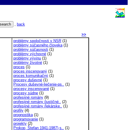
,
back
>>
problémy spoločnosti v NSR
(1)
problémy súčasného človeka
(1)
problémy súčasnosti
(1)
problémy výchovné
(1)
problémy vývinu
(1)
problémy životné
(1)
proces
(1)
proces inscenovaný
(1)
proces komunikačný
(1)
procesy duševné
(1)
Procesy duševné-liečenie-ps..
(1)
procesy inscenované
(1)
procesy súdne
(1)
profesijné romány
(9)
profesijné romány (justičné..
(2)
profesijné romány (lekárske..
(1)
profily
(4)
prognostika
(1)
programovanie
(1)
projekty
(2)
Prokop, Štefan 1941-1987),s..
(1)