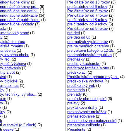
árno-náučné knihy
(1)
Pre čitateľov od 13 rokov
(3)
árno-náučné knihy pre..
(6)
pre čitateľov od 6 rokov
(1)
rno-náučné pre deti v..
(1)
Pre čitateľov od 6 rokov
(1)
árno-náučné publikácie
(34)
Pre čitateľov od 7 rokov
(2)
árno-náučné publikácie..
(1)
pre čitateľov od 8 rokov
(1)
árno-náučné výklady
(7)
pre čitateľov od 9 rokov
(5)
adlá
(1)
Pre čitateľov od 9 rokov
(7)
umenie vzájomné
(1)
pre deti
(1)
ty
(2)
pre deti od 6r.
(1)
alská literatúra
pre malých výskumíkov
(1)
galské romány
(1)
pre najmenších čitateľov
(1)
ha učenia
(1)
pre vekovú kategóriu 12-15..
(1)
hy krvného obehu
(1)
predmníchovská republika
(1)
hy reči
(2)
prednášky
(1)
hy reči(výchova
(1)
predpisy kuchárske
(4)
hy správania
(1)
predstavy fantázie a sny
(1)
tný život
(2)
predškoláci
(2)
stvá
(1)
Predškolská a primárna vých..
(4)
vy biblické
(2)
predškolská výchova
(4)
komunizmus
(1)
predškolský vek
(1)
ehy
(1)
prehistória
(1)
y, techniky, výroba,..
(2)
prehľady
(8)
anie
(1)
prehľady chronologické
(6)
ny
(1)
prejavy
(2)
y
(1)
prekážkové dráhy
(1)
viny
(2)
prekonávanie prekážok
(1)
y
(1)
prenasledovanie
(1)
ti
prenasledovanie náboženské
(1)
ti autorské (o ľuďoch)
(2)
prenatálne cvičenie
(1)
ti české
(1)
Presidents
(2)