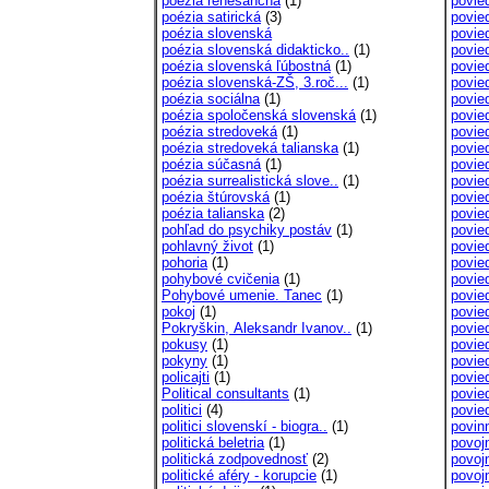
poézia renesančná
(1)
povie
poézia satirická
(3)
povie
poézia slovenská
povie
poézia slovenská didakticko..
(1)
povied
poézia slovenská ľúbostná
(1)
povie
poézia slovenská-ZŠ, 3.roč...
(1)
povie
poézia sociálna
(1)
povie
poézia spoločenská slovenská
(1)
povie
poézia stredoveká
(1)
povie
poézia stredoveká talianska
(1)
povied
poézia súčasná
(1)
povied
poézia surrealistická slove..
(1)
povie
poézia štúrovská
(1)
povie
poézia talianska
(2)
povie
pohľad do psychiky postáv
(1)
povie
pohlavný život
(1)
povie
pohoria
(1)
povie
pohybové cvičenia
(1)
povie
Pohybové umenie. Tanec
(1)
povie
pokoj
(1)
povie
Pokryškin, Aleksandr Ivanov..
(1)
povie
pokusy
(1)
povie
pokyny
(1)
povie
policajti
(1)
povie
Political consultants
(1)
povie
politici
(4)
povie
politici slovenskí - biogra..
(1)
povin
politická beletria
(1)
povoj
politická zodpovednosť
(2)
povoj
politické aféry - korupcie
(1)
povoj