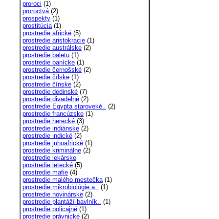
proroci
(1)
proroctvá
(2)
prospekty
(1)
prostitúcia
(1)
prostredie africké
(5)
prostredie aristokracie
(1)
prostredie austrálske
(2)
prostredie baletu
(1)
prostredie banícke
(1)
prostredie černošské
(2)
prostredie čílske
(1)
prostredie čínske
(2)
prostredie dedinské
(7)
prostredie divadelné
(2)
prostredie Egypta staroveké..
(2)
prostredie francúzske
(1)
prostredie herecké
(3)
prostredie indiánske
(2)
prostredie indické
(2)
prostredie juhoafrické
(1)
prostredie kriminálne
(2)
prostredie lekárske
prostredie letecké
(5)
prostredie mafie
(4)
prostredie malého mestečka
(1)
prostredie mikrobiológie a..
(1)
prostredie novinárske
(2)
prostredie plantáží bavlník..
(1)
prostredie policajné
(1)
prostredie právnické
(2)