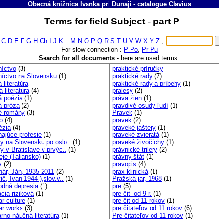
Obecná knižnica Ivanka pri Dunaji
-
catalogue
Clavius
Terms for field Subject - part P
C
D
E
F
G
H
Ch
I
J
K
L
M
N
O
P
Q
R
S
T
U
V
W
X
Y
Z
,
For slow connection :
P-Po
,
Pr-Pu
Search for all documents
-
here are used terms :
níctvo
(3)
praktické príručky
níctvo na Slovensku
(1)
praktické rady
(7)
 literatúra
praktické rady a príbehy
(1)
 literatúra
(4)
pralesy
(2)
á poézia
(1)
práva žien
(1)
á próza
(2)
pravdivé osudy ľudí
(1)
é romány
(3)
Pravek
(1)
o
(4)
pravek
(2)
ézia
(4)
praveké jaštery
(1)
ajúce profesie
(1)
praveké zvieratá
(1)
y na Slovensku po oslo..
(1)
praveké živočíchy
(1)
y v Bratislave v prvýc..
(1)
právnické trilery
(2)
je (Taliansko)
(1)
právny štát
(1)
y
(2)
pravopis
(4)
hár, Ján, 1935-2011
(2)
prax klinická
(1)
č, Ivan 1944-),slov.v..
(1)
Pražská jar, 1968
(1)
odná depresia
(1)
pre
(5)
cia riziková
(1)
pre čit. od 9 r.
(1)
r culture
(1)
pre čit.od 11 rokov
(1)
ar works
(3)
pre čitateľov od 11 rokov
(6)
rno-náučná literatúra
(1)
Pre čitateľov od 11 rokov
(1)