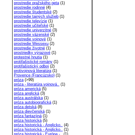
prostredie pražského geta
(1)
prostredie rodinné
(4)
prostredie študentské
(2)
prostredie tajných služieb
(1)
prostredie televízie
(1)
prostredie učiteľské
(1)
prostredie univerzitné
(3)
prostredie väzenské
(2)
prostredie vojnové
(1)
prostredie Wessexu
(2)
prostredie životné
(1)
prostriedky výrazové
(1)
protestné hnutia
(1)
protifašistické romány
(1)
protifašistický odboj
(2)
protivojnová literatúra
(1)
Provence (Francúzsko)
(1)
próza
(>99)
próza - literatúra vojnová..
(1)
próza americká
(5)
próza anglická
(3)
próza austrálska
(1)
próza autobiografická
(1)
próza detská
(8)
próza dievčenská
(1)
próza fantazijná
(1)
próza historická
(5)
próza historická - Anglicko..
(4)
próza historická - Anglicko..
(1)
próza historická - Európa -..
(1)