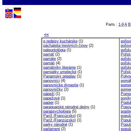
Parts :
1-9
A
B
<<
p redpisy kuchárske
(1)
poľov
páchatelia trestných činov
(2)
poľov
paleontológia
(1)
poľská
pamäť
(2)
Poľská
pamäte
(2)
poľsk
pamäti
(4)
poľsk
pamätníky literárne
(1)
poľsk
pamiatky umelecké
(1)
Poľsk
Panamský prieplav
(1)
Polyn
panovníci
(4)
pomáh
panovnícke dynastie
(1)
pomer
panovníčky
(2)
pomer
pápeži
(1)
Pompe
papežové
(1)
poník
papier
(1)
Poplu
paraguajské nérodné dejiny
(1)
Popovi
parapsychológia
(5)
popôr
Paríž (Francúzsko)
(1)
populá
Paríž (Franzúzsko)
(1)
Popula
parky národné
(1)
Popul
parlament
(2)
populá