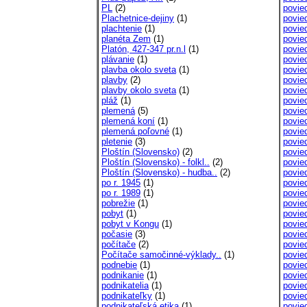
PL
(2)
povie
Plachetnice-dejiny
(1)
povie
plachtenie
(1)
povie
planéta Zem
(1)
povie
Platón, 427-347 pr.n.l
(1)
povie
plávanie
(1)
povie
plavba okolo sveta
(1)
povie
plavby
(2)
povie
plavby okolo sveta
(1)
povie
pláž
(1)
povie
plemená
(5)
povie
plemená koní
(1)
povie
plemená poľovné
(1)
povie
pletenie
(3)
povied
Ploštín (Slovensko)
(2)
povie
Ploštín (Slovensko) - folkl..
(2)
povie
Ploštín (Slovensko) - hudba..
(2)
povie
po r. 1945
(1)
povie
po r. 1989
(1)
povie
pobrežie
(1)
povie
pobyt
(1)
povie
pobyt v Kongu
(1)
povie
počasie
(3)
povie
počítače
(2)
povie
Počítače samočinné-výklady..
(1)
povie
podnebie
(1)
povie
podnikanie
(1)
povie
podnikatelia
(1)
povie
podnikateľky
(1)
povie
podnikateľská etika
(1)
povie