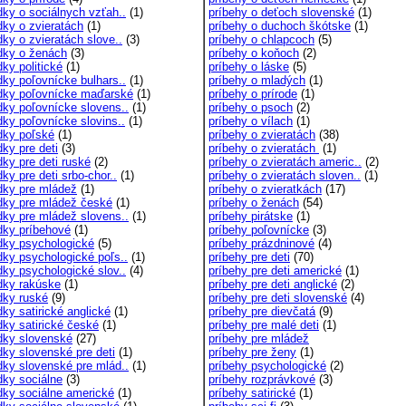
dky o sociálnych vzťah..
(1)
príbehy o deťoch slovenské
(1)
dky o zvieratách
(1)
príbehy o duchoch škótske
(1)
dky o zvieratách slove..
(3)
príbehy o chlapcoch
(5)
dky o ženách
(3)
príbehy o koňoch
(2)
ky politické
(1)
príbehy o láske
(5)
dky poľovnícke bulhars..
(1)
príbehy o mladých
(1)
dky poľovnícke maďarské
(1)
príbehy o prírode
(1)
dky poľovnícke slovens..
(1)
príbehy o psoch
(2)
dky poľovnícke slovins..
(1)
príbehy o vílach
(1)
dky poľské
(1)
príbehy o zvieratách
(38)
ky pre deti
(3)
príbehy o zvieratách
(1)
dky pre deti ruské
(2)
príbehy o zvieratách americ..
(2)
ky pre deti srbo-chor..
(1)
príbehy o zvieratách sloven..
(1)
dky pre mládež
(1)
príbehy o zvieratkách
(17)
dky pre mládež české
(1)
príbehy o ženách
(54)
dky pre mládež slovens..
(1)
príbehy pirátske
(1)
dky príbehové
(1)
príbehy poľovnícke
(3)
dky psychologické
(5)
príbehy prázdninové
(4)
dky psychologické poľs..
(1)
príbehy pre deti
(70)
dky psychologické slov..
(4)
príbehy pre deti americké
(1)
dky rakúske
(1)
príbehy pre deti anglické
(2)
dky ruské
(9)
príbehy pre deti slovenské
(4)
ky satirické anglické
(1)
príbehy pre dievčatá
(9)
dky satirické české
(1)
príbehy pre malé deti
(1)
dky slovenské
(27)
príbehy pre mládež
dky slovenské pre deti
(1)
príbehy pre ženy
(1)
dky slovenské pre mlád..
(1)
príbehy psychologické
(2)
dky sociálne
(3)
príbehy rozprávkové
(3)
dky sociálne americké
(1)
príbehy satirické
(1)