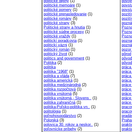
politické dejiny
(1)
povoj
politické memoáre
(1)
povst
politické pomery
(1)
povst
politické prenasledovanie
(1)
pozití
politické romány
(5)
pozit
politické strany
(3)
pozn
Politické strany a hnutia
(1)
Pozna
politické súdne procesy
(1)
Pozna
politické vraždy
(1)
Pozn
politickí poradcovia
(1)
pozna
politickí väzni
(1)
pozná
politický román
(1)
pozor
politický život
(1)
pôrod
politics and government
(1)
pôvod
Politika
(2)
pôvod
politika
práca
politika "1968"
(1)
práca
politika a vláda
(7)
práca
politika americká
(1)
práca
politika medzinárodná
(2)
práce
politika rozpočtová
(1)
práce
politika vnútorná
(5)
práce
politika vnútorná - Slovens..
(1)
práce
politika zahraničná
(1)
práce
politika-Poľsko-politika vn..
(1)
pracov
politológia
(1)
praco
poľnohospodárstvo
(2)
pradá
Poloniká
(3)
Praha
polovica 30. rokov a neskor..
(1)
prakti
poľovnícke príbehy
(2)
prakt