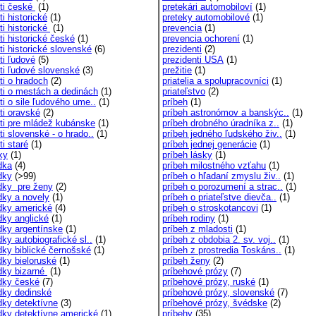
ti české
(1)
pretekári automobiloví
(1)
i historické
(1)
preteky automobilové
(1)
ti historické
(1)
prevencia
(1)
ti historické české
(1)
prevencia ochorení
(1)
ti historické slovenské
(6)
prezidenti
(2)
ti ľudové
(5)
prezidenti USA
(1)
ti ľudové slovenské
(3)
prežitie
(1)
ti o hradoch
(2)
priatelia a spolupracovníci
(1)
ti o mestách a dedinách
(1)
priateľstvo
(2)
ti o sile ľudového ume..
(1)
príbeh
(1)
ti oravské
(2)
príbeh astronómov a banskýc..
(1)
ti pre mládež kubánske
(1)
príbeh drobného úradníka z..
(1)
i slovenské - o hrado..
(1)
príbeh jedného ľudského živ..
(1)
i staré
(1)
príbeh jednej generácie
(1)
ky
(1)
príbeh lásky
(1)
dka
(4)
príbeh milostného vzťahu
(1)
dky
(>99)
príbeh o hľadaní zmyslu živ..
(1)
dky pre ženy
(2)
príbeh o porozumení a strac..
(1)
dky a novely
(1)
príbeh o priateľstve dievča..
(1)
dky americké
(4)
príbeh o stroskotancovi
(1)
dky anglické
(1)
príbeh rodiny
(1)
dky argentínske
(1)
príbeh z mladosti
(1)
ky autobiografické sl..
(1)
príbeh z obdobia 2. sv. voj..
(1)
dky biblické černošské
(1)
príbeh z prostredia Toskáns..
(1)
dky bieloruské
(1)
príbeh ženy
(2)
dky bizarné
(1)
príbehové prózy
(7)
dky české
(7)
príbehové prózy, ruské
(1)
dky dedinské
príbehové prózy, slovenské
(7)
dky detektívne
(3)
príbehové prózy, švédske
(2)
dky detektívne americké
(1)
príbehy
(35)