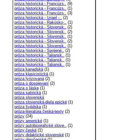
próza historická - Francúzs..
(9)
próza historická - Francúzs..
(1)
próza historická - Francúzs..
(3)
próza historická - Izrael -..
(2)
próza historická - Rakúsko-..
(1)
próza historická - Slovensk..
(2)
próza historická - Slovensk..
(2)
próza historická - Slovensk..
(1)
próza historická - Slovensk..
(2)
próza historická - Slovensk..
(1)
próza historická - Spojené..
(2)
próza historická - Taliansk..
(1)
próza historická - Taliansk..
(1)
próza historická - Taliansk..
(1)
próza kanadská
(1)
próza klasicistická
(1)
próza lyrizovaná
(2)
próza o dospievaní
(2)
próza o láske
(1)
próza satirická
(1)
próza slovenská
próza slovenská-diela epické
(1)
próza švédska
(1)
próza-literatúra česká-texty
(2)
prózy
(24)
prózy americké
(1)
prózy autobiografické slove..
(1)
prózy české
(1)
prózy didaktické slovenské
(1)
prózy dievčenské
(1)