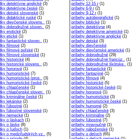
dky detektívne anglické
(3)
príbehy 12-15 r
(1)
dky detektívne české
(1)
príbehy 6-9 r
(2)
dky detské slovenské
(1)
príbehy 9-12 r
(1)
dky didaktické ruské
(1)
príbehy autobiografické
(1)
dky dievčenské slovens..
(1)
príbehy biblické
(1)
dky dobrodružné sloven..
(2)
príbehy detektívne
(4)
dky erotické
(2)
príbehy detektívne americké
(1)
dky etické
(1)
príbehy detektívne anglické
(1)
dky fantastické sloven..
(1)
príbehy detské
(3)
dky filmové
(2)
príbehy dievčenské
dky filmové poľské
(1)
príbehy dievčenské americké
(1)
dky filmové slovenské
(1)
príbehy dobrodružné
(29)
dky historické
(4)
príbehy dobrodružné francúz..
(1)
ky historické slovens..
(2)
príbehy dobrodružné škótske..
(1)
dky hororové
(1)
príbehy fantastické
(1)
dky humoristické
(7)
príbehy fantazijné
(1)
dky humoristické (pros..
(3)
príbehy filmové
(4)
dky humoristické české
(1)
príbehy historické
(5)
dky chlapčenské
(1)
príbehy historické české
(1)
dky chlapčenské sloven..
(1)
príbehy hororové
(1)
dky kriminálne české
(1)
príbehy humoristické
(3)
dky lekárske
(2)
príbehy humoristické české
(1)
dky ľúbostné
(1)
príbehy humorné
(2)
dky ľúbostné slovenské
(1)
príbehy chlapčenské
(3)
dky nemecké
(1)
príbehy kriminálne
(2)
dky o láskach
(1)
príbehy ľúbostné
(7)
dky o láske
(8)
príbehy mravoučné
(1)
dky o ľuďoch
(1)
príbehy náboženské
(1)
dky o medziľudských vz..
(5)
príbehy o deťoch
(65)
dky o prírode
(4)
príbehy o deťoch nemecké
(1)