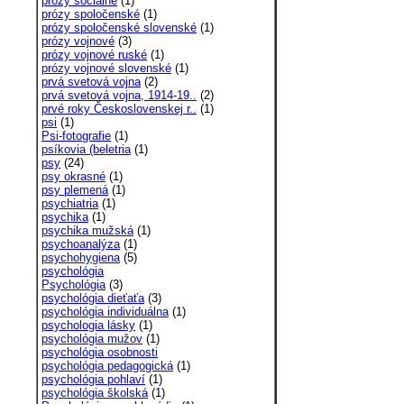
prózy sociálne
(1)
prózy spoločenské
(1)
prózy spoločenské slovenské
(1)
prózy vojnové
(3)
prózy vojnové ruské
(1)
prózy vojnové slovenské
(1)
prvá svetová vojna
(2)
prvá svetová vojna, 1914-19..
(2)
prvé roky Československej r..
(1)
psi
(1)
Psi-fotografie
(1)
psíkovia (beletria
(1)
psy
(24)
psy okrasné
(1)
psy plemená
(1)
psychiatria
(1)
psychika
(1)
psychika mužská
(1)
psychoanalýza
(1)
psychohygiena
(5)
psychológia
Psychológia
(3)
psychológia dieťaťa
(3)
psychológia individuálna
(1)
psychologia lásky
(1)
psychológia mužov
(1)
psychológia osobnosti
psychológia pedagogická
(1)
psychológia pohlaví
(1)
psychológia školská
(1)