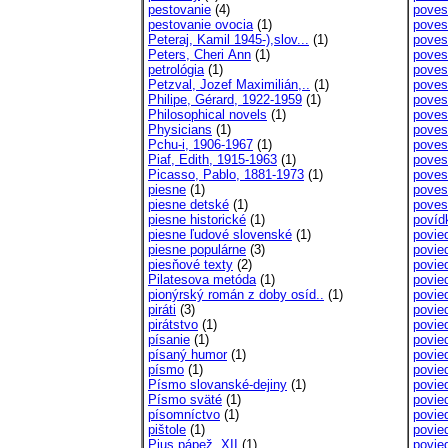
pestovanie
(4)
poves
pestovanie ovocia
(1)
povest
Peteraj, Kamil 1945-),slov...
(1)
poves
Peters, Cheri Ann
(1)
poves
petrológia
(1)
poves
Petzval, Jozef Maximilián,..
(1)
poves
Philipe, Gérard, 1922-1959
(1)
poves
Philosophical novels
(1)
poves
Physicians
(1)
poves
Pchu-i, 1906-1967
(1)
poves
Piaf, Edith, 1915-1963
(1)
poves
Picasso, Pablo, 1881-1973
(1)
poves
piesne
(1)
povest
piesne detské
(1)
povest
piesne historické
(1)
povíd
piesne ľudové slovenské
(1)
povie
piesne populárne
(3)
povie
piesňové texty
(2)
povie
Pilatesova metóda
(1)
povie
pionýrský román z doby osíd..
(1)
povie
piráti
(3)
povie
pirátstvo
(1)
povie
písanie
(1)
povied
písaný humor
(1)
povie
písmo
(1)
povie
Písmo slovanské-dejiny
(1)
povie
Písmo sväté
(1)
povie
písomníctvo
(1)
povie
pištole
(1)
povie
Pius pápež, XII
(1)
povie