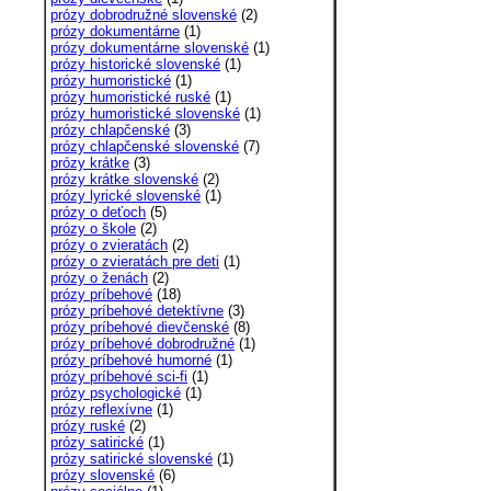
prózy dobrodružné slovenské
(2)
prózy dokumentárne
(1)
prózy dokumentárne slovenské
(1)
prózy historické slovenské
(1)
prózy humoristické
(1)
prózy humoristické ruské
(1)
prózy humoristické slovenské
(1)
prózy chlapčenské
(3)
prózy chlapčenské slovenské
(7)
prózy krátke
(3)
prózy krátke slovenské
(2)
prózy lyrické slovenské
(1)
prózy o deťoch
(5)
prózy o škole
(2)
prózy o zvieratách
(2)
prózy o zvieratách pre deti
(1)
prózy o ženách
(2)
prózy príbehové
(18)
prózy príbehové detektívne
(3)
prózy príbehové dievčenské
(8)
prózy príbehové dobrodružné
(1)
prózy príbehové humorné
(1)
prózy príbehové sci-fi
(1)
prózy psychologické
(1)
prózy reflexívne
(1)
prózy ruské
(2)
prózy satirické
(1)
prózy satirické slovenské
(1)
prózy slovenské
(6)