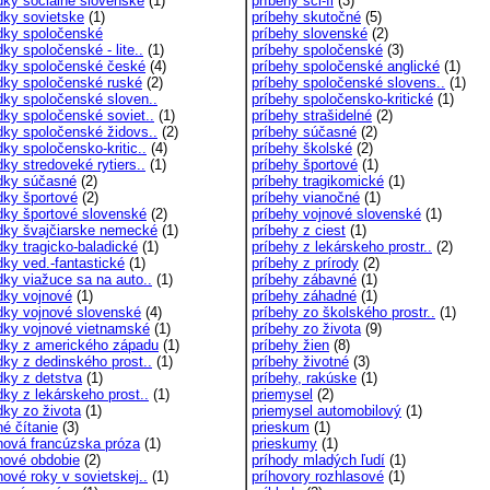
dky sociálne slovenské
(1)
príbehy sci-fi
(3)
dky sovietske
(1)
príbehy skutočné
(5)
dky spoločenské
príbehy slovenské
(2)
ky spoločenské - lite..
(1)
príbehy spoločenské
(3)
dky spoločenské české
(4)
príbehy spoločenské anglické
(1)
dky spoločenské ruské
(2)
príbehy spoločenské slovens..
(1)
dky spoločenské sloven..
príbehy spoločensko-kritické
(1)
dky spoločenské soviet..
(1)
príbehy strašidelné
(2)
dky spoločenské židovs..
(2)
príbehy súčasné
(2)
ky spoločensko-kritic..
(4)
príbehy školské
(2)
ky stredoveké rytiers..
(1)
príbehy športové
(1)
dky súčasné
(2)
príbehy tragikomické
(1)
dky športové
(2)
príbehy vianočné
(1)
dky športové slovenské
(2)
príbehy vojnové slovenské
(1)
dky švajčiarske nemecké
(1)
príbehy z ciest
(1)
dky tragicko-baladické
(1)
príbehy z lekárskeho prostr..
(2)
dky ved.-fantastické
(1)
príbehy z prírody
(2)
dky viažuce sa na auto..
(1)
príbehy zábavné
(1)
dky vojnové
(1)
príbehy záhadné
(1)
dky vojnové slovenské
(4)
príbehy zo školského prostr..
(1)
dky vojnové vietnamské
(1)
príbehy zo života
(9)
dky z amerického západu
(1)
príbehy žien
(8)
dky z dedinského prost..
(1)
príbehy životné
(3)
dky z detstva
(1)
príbehy, rakúske
(1)
dky z lekárskeho prost..
(1)
priemysel
(2)
dky zo života
(1)
priemysel automobilový
(1)
né čítanie
(3)
prieskum
(1)
nová francúzska próza
(1)
prieskumy
(1)
nové obdobie
(2)
príhody mladých ľudí
(1)
nové roky v sovietskej..
(1)
príhovory rozhlasové
(1)