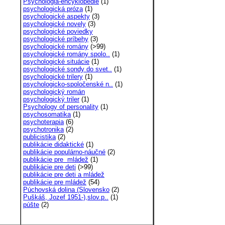
Psychológia-encyklopédie
(1)
psychologická próza
(1)
psychologické aspekty
(3)
psychologické novely
(3)
psychologické poviedky
psychologické príbehy
(3)
psychologické romány
(>99)
psychologické romány spolo..
(1)
psychologické situácie
(1)
psychologické sondy do svet..
(1)
psychologické trilery
(1)
psychologicko-spoločenské n..
(1)
psychologický román
psychologický triler
(1)
Psychology of personality
(1)
psychosomatika
(1)
psychoterapia
(6)
psychotronika
(2)
publicistika
(2)
publikácie didaktické
(1)
publikácie populárno-náučné
(2)
publikácie pre mládež
(1)
publikácie pre deti
(>99)
publikácie pre deti a mládež
publikácie pre mládež
(54)
Púchovská dolina (Slovensko
(2)
Puškáš, Jozef 1951-),slov.p..
(1)
púšte
(2)