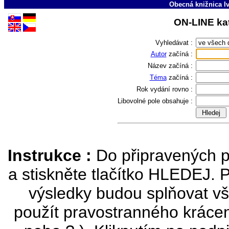
Obecná knižnica Iv
ON-LINE kat
Vyhledávat :
Autor
začíná :
Název
začíná :
Téma
začíná :
Rok vydání
rovno :
Libovolné pole
obsahuje :
Instrukce :
Do připravených p
a stiskněte tlačítko HLEDEJ. 
výsledky budou splňovat vš
použít pravostranného krácen