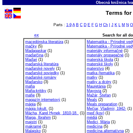
Obecná knižnica Iva
Terms for 
Parts :
1-9
A
B
C
D
E
F
G
H
Ch
I
J
K
L
M
N
O
<<
Search for all 
macedónska literatúra
(1)
Matematika - Prírodné ved
mačky
(5)
Matematika - Prírodné vedy
Madagaskar
(1)
materiály informačné
(1)
maďarčina
(1)
materiály propagačné
(1)
Maďari
(1)
materská škola
(1)
maďarská literatúra
materské školy
(1)
maďarské novely
(1)
materstvo
(4)
maďarské poviedky
(1)
matka (tematika
(1)
maďarské romány
matky
(1)
Maďarsko
(3)
matky a dcéry
(1)
mafia
Mauretánia
(1)
Mafia-kritiky
(1)
Mayovia
(2)
mafie
(3)
Mažár, Štefan
(1)
magazín internetový
(1)
Meals
(2)
mágia
(5)
Meals preparation
(1)
mágia (okult.
(1)
Mečiar, Vladimír, 1942-
(1)
Mácha, Karel Hynek, 1810-18..
(1)
meď (kov)
(1)
Maiga, Ibrahim
(1)
médiá
(2)
majstri
(1)
Medici, Mária
(1)
makramé
(1)
medicína
(5)
Malajsko
(1)
medicína alternatívna
(2)