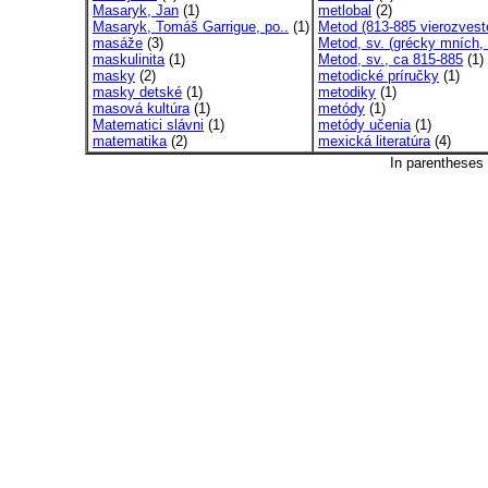
Masaryk, Jan
(1)
metlobal
(2)
Masaryk, Tomáš Garrigue, po..
(1)
Metod (813-885 vierozvest
masáže
(3)
Metod, sv. (grécky mních, 
maskulinita
(1)
Metod, sv., ca 815-885
(1)
masky
(2)
metodické príručky
(1)
masky detské
(1)
metodiky
(1)
masová kultúra
(1)
metódy
(1)
Matematici slávni
(1)
metódy učenia
(1)
matematika
(2)
mexická literatúra
(4)
In parentheses