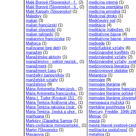
Malé Borové (Slovensko) - f..
(2)
medicína interná
(1)
Malé Borové (Slovensko) - h..
(2)
medicína orientálna
(2)
Malé Karpaty (Slovensko)
(1)
medicína prírodná
(1)
Maledivy
(1)
Medicinal drinks
(1)
maliari
(3)
Medičejský rod
(1)
maliari francúzski
(1)
meditácie
(4)
maliari slovenskí
(1)
meditácie (nábožen.
(1)
maliari talinaskí
(1)
meditatívne básne
(4)
maliarstvo francúzske
(1)
meditatívne básne, sloven
Mallorca
(1)
medvede
(1)
maľovanie (pre deti)
(1)
medziľudské vzťahy
(6)
manažéri
(1)
medzinárodné konflikty
(1)
Manažérske aktivity
(1)
medzinárodné vzťahy
(2)
manažérstvo - sektor nezisk..
(1)
Medzinárodné vzťahy, svet
manažment
(1)
medzivojnová literatúra
(1)
manažment času
(1)
medzivojnové obdobie
(2)
manželky panovníkov
(1)
Melanézia
(1)
manželské vztahy
(1)
memoáre
(9)
manželstvo
(9)
memoáre literárne
(4)
Mária Antoinetta (francúzsk..
(2)
memoáre literárne francúz
Mária Antoinetta francúzska..
(1)
memoáre literárne poľské
(
Mária I.,Tudor (Krvavá),151..
(1)
memoáre literárne slovens
Mária Terézia (kráľovná uho..
(1)
menopauza mužská
(1)
Mária Terézia rakúska cisár..
(3)
mentálne postihnutie
(1)
Mária Terézia, česká a uhor..
(1)
Mercury, Freddie, 1946-19
marihuana
(1)
Mesiac
(1)
Markézy (Západná Samoa
(1)
mestá
(1)
Mars-civilizácie mimozemské..
(1)
mestá hlavné svetové-cest
Martin (Slovensko
(1)
meštiacka spoločnosť
(1)
Masajovia
(1)
metafóra
(1)