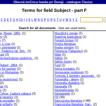
Obecná knižnica Ivanka pri Dunaji
-
catalogue
Clavius
Terms for field Subject - part F
C
D
E
F
G
H
Ch
I
J
K
L
M
N
O
P
Q
R
S
T
U
V
W
X
Y
Z
,
Search for all documents
-
here are used terms :
er, Roger, 1981-
(1)
filozofický román
(1)
ny
(2)
finančné špekulácie
(1)
y
(7)
Finnish fiction
(1)
y o víne
(1)
fínska literatúra
ny slovenské
(1)
fínske romány
(1)
i, Federico tal. film..
(1)
Florencia (Taliansko)
(1)
šuej
(2)
fóbie
(1)
lno-buržoázna spoločno..
(1)
folklór
(1)
folklór český
(1)
 Robert, 1964-
(1)
Ford
(1)
on for women
(1)
forma kontaktu
(1)
on in Romanian
(1)
formovanie osobnosti
(1)
(1)
Formula 1 (preteky automobi..
(1)
a a skutočnosť
(1)
Fotografia - dejiny
(1)
(2)
fotografia digitálna
(1)
opi
(1)
fotografie
(3)
ny
(1)
fotografovanie
(1)
 Cirkus. Ľudová zábava
(3)
fotoreportér
(1)
vé herečky
(1)
FR
(30)
vé poviedky
(1)
francúzska literatúra
(>99)
vé príbehy
(1)
Francúzska literatúra, fran..
(2)