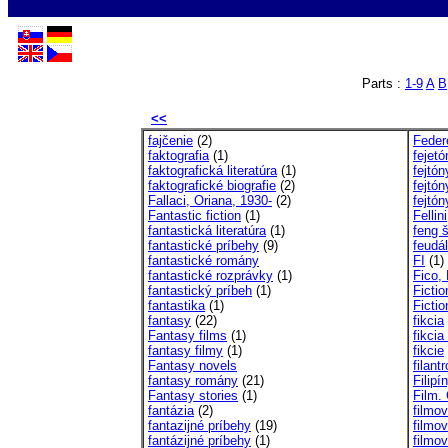
Parts :
1-9
A
B
<<
fajčenie
(2)
Feder
faktografia
(1)
fejetó
faktografická literatúra
(1)
fejtón
faktografické biografie
(2)
fejtón
Fallaci, Oriana, 1930-
(2)
fejtó
Fantastic fiction
(1)
Fellin
fantastická literatúra
(1)
feng 
fantastické príbehy
(9)
feudá
fantastické romány
FI
(1)
fantastické rozprávky
(1)
Fico,
fantastický príbeh
(1)
Ficti
fantastika
(1)
Ficti
fantasy
(22)
fikcia
Fantasy films
(1)
fikci
fantasy filmy
(1)
fikcie
Fantasy novels
filantr
fantasy romány
(21)
Filipí
Fantasy stories
(1)
Film.
fantázia
(2)
filmo
fantazijné príbehy
(19)
filmo
fantázijné príbehy
(1)
filmo