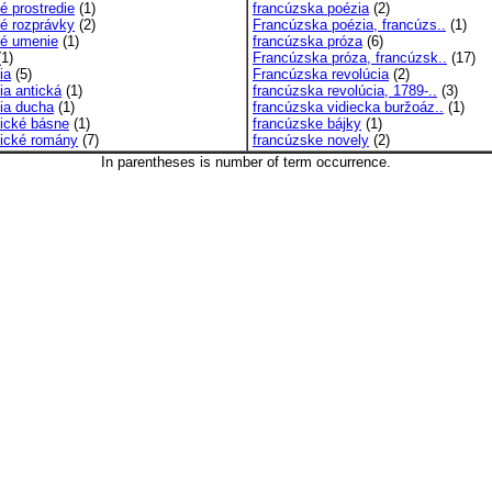
é prostredie
(1)
francúzska poézia
(2)
vé rozprávky
(2)
Francúzska poézia, francúzs..
(1)
vé umenie
(1)
francúzska próza
(6)
1)
Francúzska próza, francúzsk..
(17)
ia
(5)
Francúzska revolúcia
(2)
fia antická
(1)
francúzska revolúcia, 1789-..
(3)
fia ducha
(1)
francúzska vidiecka buržoáz..
(1)
fické básne
(1)
francúzske bájky
(1)
ofické romány
(7)
francúzske novely
(2)
In parentheses is number of term occurrence.