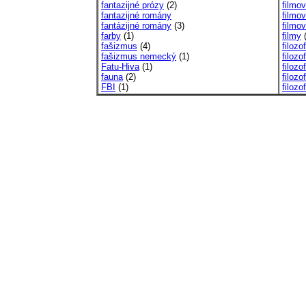
fantazijné prózy
(2)
filmov
fantazijné romány
filmo
fantázijné romány
(3)
filmo
farby
(1)
filmy
(
fašizmus
(4)
filozof
fašizmus nemecký
(1)
filozo
Fatu-Hiva
(1)
filozo
fauna
(2)
filozo
FBI
(1)
filoz