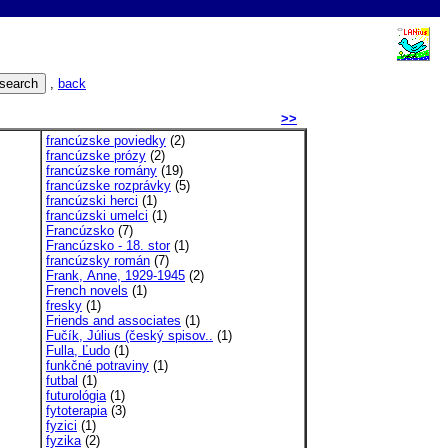
,
back
>>
francúzske poviedky
(2)
francúzske prózy
(2)
francúzske romány
(19)
francúzske rozprávky
(5)
francúzski herci
(1)
francúzski umelci
(1)
Francúzsko
(7)
Francúzsko - 18. stor
(1)
francúzsky román
(7)
Frank, Anne, 1929-1945
(2)
French novels
(1)
fresky
(1)
Friends and associates
(1)
Fučík, Július (český spisov..
(1)
Fulla, Ľudo
(1)
funkčné potraviny
(1)
futbal
(1)
futurológia
(1)
fytoterapia
(3)
fyzici
(1)
fyzika
(2)