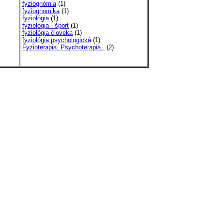
fyziognómia
(1)
fyziognomika
(1)
fyziológia
(1)
fyziológia - šport
(1)
fyziológia človeka
(1)
fyziológia psychologická
(1)
Fyzioterapia. Psychoterapia..
(2)