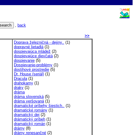
,
back
>>
Doprava železničná - dejiny..
(1)
dopravné lietadlá
(1)
dospievajúca mládež
(2)
dospievajúce dievčatá
(2)
dospievanie
(5)
Dospievanie-problémy
(1)
dostihové prostredie
(5)
Dr. House (seriál)
(1)
Dracula
(1)
drahokamy
(1)
draky
(1)
dráma
dráma slovenská
(5)
dráma veršovaná
(1)
dramatické príbehy šiestich..
(1)
dramatické romány
(1)
dramatický dej
(2)
drámatický príbeh
(1)
dramatický román
(1)
drámy
(8)
drámy renesančné
(2)