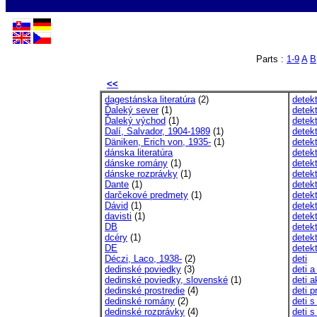
Parts :
1-9
A
B
<<
dagestánska literatúra
(2)
detekt
Ďaleký sever
(1)
detekt
Ďaleký východ
(1)
detek
Dalí, Salvador, 1904-1989
(1)
detek
Däniken, Erich von, 1935-
(1)
detekt
dánska literatúra
detek
dánske romány
(1)
detek
dánske rozprávky
(1)
detek
Dante
(1)
detek
darčekové predmety
(1)
detekt
Dávid
(1)
detekt
davisti
(1)
detek
DB
detek
dcéry
(1)
detek
DE
detek
Déczi, Laco, 1938-
(2)
deti
dedinské poviedky
(3)
deti 
dedinské poviedky, slovenské
(1)
deti a
dedinské prostredie
(4)
deti 
dedinské romány
(2)
deti 
dedinské rozprávky
(4)
deti 