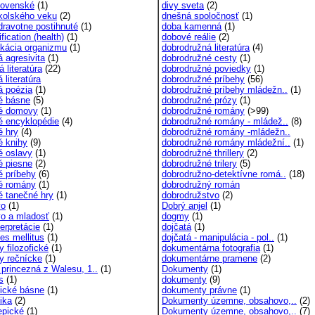
slovenské
(1)
divy sveta
(2)
školského veku
(2)
dnešná spoločnosť
(1)
zdravotne postihnuté
(1)
doba kamenná
(1)
fication (health)
(1)
dobové reálie
(2)
ikácia organizmu
(1)
dobrodružná literatúra
(4)
 agresivita
(1)
dobrodružné cesty
(1)
 literatúra
(22)
dobrodružné poviedky
(1)
 literatúra
dobrodružné príbehy
(56)
á poézia
(1)
dobrodružné príbehy mládežn..
(1)
é básne
(5)
dobrodružné prózy
(1)
é domovy
(1)
dobrodružné romány
(>99)
é encyklopédie
(4)
dobrodružné romány - mládež..
(8)
é hry
(4)
dobrodružné romány -mládežn..
é knihy
(9)
dobrodružné romány mládežní..
(1)
é oslavy
(1)
dobrodružné thrillery
(2)
é piesne
(2)
dobrodružné trilery
(5)
é príbehy
(6)
dobrodružno-detektívne romá..
(18)
é romány
(1)
dobrodružný román
é tanečné hry
(1)
dobrodružstvo
(2)
vo
(1)
Dobrý anjel
(1)
vo a mladosť
(1)
dogmy
(1)
erpretácie
(1)
dojčatá
(1)
es mellitus
(1)
dojčatá - manipulácia - pol..
(1)
y filozofické
(1)
dokumentárna fotografia
(1)
gy rečnícke
(1)
dokumentárne pramene
(2)
 princezná z Walesu, 1..
(1)
Dokumenty
(1)
s
(1)
dokumenty
(9)
tické básne
(1)
dokumenty právne
(1)
ika
(2)
Dokumenty územne, obsahovo,..
(2)
epické
(1)
Dokumenty územne, obsahovo,..
(7)