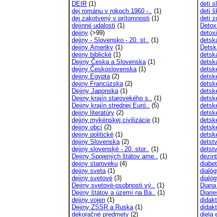
DEIR
(1)
deti 
dej románu v rokoch 1960 -..
(1)
deti 
dej zakotvený v prítomnosti
(1)
deti 
dejinné udalosti
(1)
Detoxi
dejiny
(>99)
detox
dejiny - Slovensko - 20. st..
(1)
detská
dejiny Ameriky
(1)
Detská
dejiny biblické
(1)
detská
Dejiny Česka a Slovenska
(1)
detsk
dejiny Československa
(1)
detsk
dejiny Egypta
(2)
detsk
dejiny Francúzska
(2)
detsk
Dejiny Japonska
(1)
detsk
Dejiny krajín starovekého s..
(1)
detsk
Dejiny krajín strednej Euró..
(5)
detsk
dejiny literatúry
(2)
detsk
dejiny mykénskej civilizácie
(1)
detsk
dejiny obcí
(2)
detsk
dejiny politické
(1)
detsk
dejiny Slovenska
(2)
detst
dejiny slovenské - 20. stor..
(1)
detst
Dejiny Spojených štátov ame..
(1)
dezint
dejiny staroveku
(4)
diabet
dejiny sveta
(1)
dialóg
dejiny svetové
(3)
dialó
Dejiny svetové-osobnosti vý..
(1)
Diana
Dejiny štátov a území na Ba..
(1)
Diarie
dejiny vojen
(1)
didak
Dejiny ZSSR a Ruska
(1)
didakt
dekoračné predmety
(2)
diela 