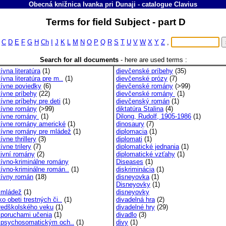
Obecná knižnica Ivanka pri Dunaji
-
catalogue
Clavius
Terms for field Subject - part D
C
D
E
F
G
H
Ch
I
J
K
L
M
N
O
P
Q
R
S
T
U
V
W
X
Y
Z
,
Search for all documents
-
here are used terms :
ívna literatúra
(1)
dievčenské príbehy
(35)
ívna literatúra pre m..
(1)
dievčenské prózy
(7)
tívne poviedky
(6)
dievčenské romány
(>99)
tívne príbehy
(22)
dievčenské romány
(1)
ívne príbehy pre deti
(1)
dievčenský román
(1)
tívne romány
(>99)
diktatúra Stalina
(4)
tívne romány
(1)
Dilong, Rudolf, 1905-1986
(1)
tívne romány americké
(1)
dinosaury
(7)
tívne romány pre mládež
(1)
diplomacia
(1)
ívne thrillery
(3)
diplomati
(1)
ívne trilery
(7)
diplomatické jednania
(1)
tivní romány
(2)
diplomatické vzťahy
(1)
tívno-kriminálne romány
Diseases
(1)
tívno-kriminálne román..
(1)
diskriminácia
(1)
tívny román
(18)
disneyovka
(1)
Disneyovky
(1)
a mládež
(1)
disneyovky
ko obeti trestných či..
(1)
divadelná hra
(2)
predškolského veku
(1)
divadelné hry
(29)
s poruchami učenia
(1)
divadlo
(3)
s psychosomatickým och..
(1)
divy
(1)