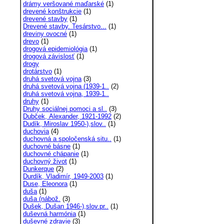
drámy veršované maďarské
(1)
drevené konštrukcie
(1)
drevené stavby
(1)
Drevené stavby. Tesárstvo...
(1)
dreviny ovocné
(1)
drevo
(1)
drogová epidemiológia
(1)
drogová závislosť
(1)
drogy
drotárstvo
(1)
druhá svetová vojna
(3)
druhá svetová vojna (1939-1..
(2)
druhá svetová vojna, 1939-1..
druhy
(1)
Druhy sociálnej pomoci a sl..
(3)
Dubček, Alexander, 1921-1992
(2)
Dudík, Miroslav 1950-),slov..
(1)
duchovia
(4)
duchovná a spoločenská situ..
(1)
duchovné básne
(1)
duchovné chápanie
(1)
duchovný život
(1)
Dunkerque
(2)
Durdík, Vladimír, 1949-2003
(1)
Duse, Eleonora
(1)
duša
(1)
duša (nábož.
(3)
Dušek, Dušan 1946-),slov.pr..
(1)
duševná harmónia
(1)
duševné zdravie
(3)