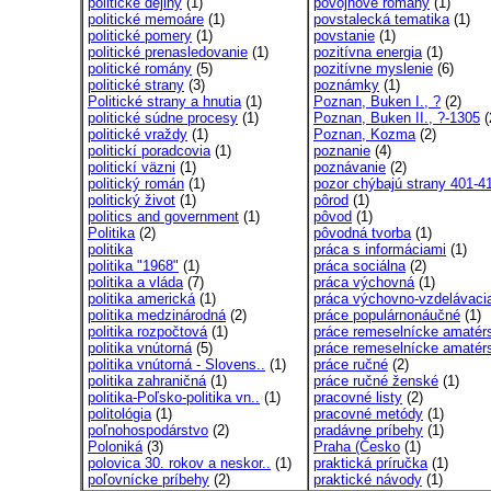
politické dejiny
(1)
povojnové romány
(1)
politické memoáre
(1)
povstalecká tematika
(1)
politické pomery
(1)
povstanie
(1)
politické prenasledovanie
(1)
pozitívna energia
(1)
politické romány
(5)
pozitívne myslenie
(6)
politické strany
(3)
poznámky
(1)
Politické strany a hnutia
(1)
Poznan, Buken I., ?
(2)
politické súdne procesy
(1)
Poznan, Buken II., ?-1305
(
politické vraždy
(1)
Poznan, Kozma
(2)
politickí poradcovia
(1)
poznanie
(4)
politickí väzni
(1)
poznávanie
(2)
politický román
(1)
pozor chýbajú strany 401-4
politický život
(1)
pôrod
(1)
politics and government
(1)
pôvod
(1)
Politika
(2)
pôvodná tvorba
(1)
politika
práca s informáciami
(1)
politika "1968"
(1)
práca sociálna
(2)
politika a vláda
(7)
práca výchovná
(1)
politika americká
(1)
práca výchovno-vzdelávaci
politika medzinárodná
(2)
práce populárnonáučné
(1)
politika rozpočtová
(1)
práce remeselnícke amatér
politika vnútorná
(5)
práce remeselnícke amatérs
politika vnútorná - Slovens..
(1)
práce ručné
(2)
politika zahraničná
(1)
práce ručné ženské
(1)
politika-Poľsko-politika vn..
(1)
pracovné listy
(2)
politológia
(1)
pracovné metódy
(1)
poľnohospodárstvo
(2)
pradávne príbehy
(1)
Poloniká
(3)
Praha (Česko
(1)
polovica 30. rokov a neskor..
(1)
praktická príručka
(1)
poľovnícke príbehy
(2)
praktické návody
(1)