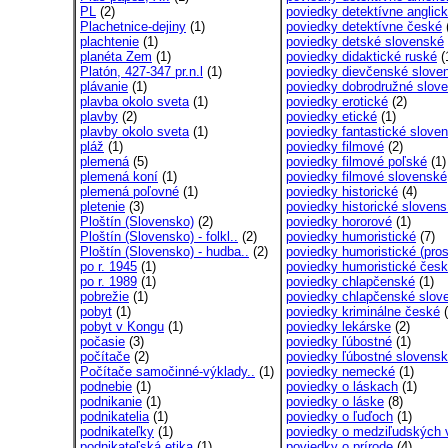
PL
(2)
poviedky detektívne anglic
Plachetnice-dejiny
(1)
poviedky detektívne české
plachtenie
(1)
poviedky detské slovenské
planéta Zem
(1)
poviedky didaktické ruské
(
Platón, 427-347 pr.n.l
(1)
poviedky dievčenské sloven
plávanie
(1)
poviedky dobrodružné slove
plavba okolo sveta
(1)
poviedky erotické
(2)
plavby
(2)
poviedky etické
(1)
plavby okolo sveta
(1)
poviedky fantastické sloven
pláž
(1)
poviedky filmové
(2)
plemená
(5)
poviedky filmové poľské
(1)
plemená koní
(1)
poviedky filmové slovenské
plemená poľovné
(1)
poviedky historické
(4)
pletenie
(3)
poviedky historické slovens
Ploštín (Slovensko)
(2)
poviedky hororové
(1)
Ploštín (Slovensko) - folkl..
(2)
poviedky humoristické
(7)
Ploštín (Slovensko) - hudba..
(2)
poviedky humoristické (pros
po r. 1945
(1)
poviedky humoristické čes
po r. 1989
(1)
poviedky chlapčenské
(1)
pobrežie
(1)
poviedky chlapčenské slove
pobyt
(1)
poviedky kriminálne české
(
pobyt v Kongu
(1)
poviedky lekárske
(2)
počasie
(3)
poviedky ľúbostné
(1)
počítače
(2)
poviedky ľúbostné slovens
Počítače samočinné-výklady..
(1)
poviedky nemecké
(1)
podnebie
(1)
poviedky o láskach
(1)
podnikanie
(1)
poviedky o láske
(8)
podnikatelia
(1)
poviedky o ľuďoch
(1)
podnikateľky
(1)
poviedky o medziľudských 
podnikateľská etika
(1)
poviedky o prírode
(4)