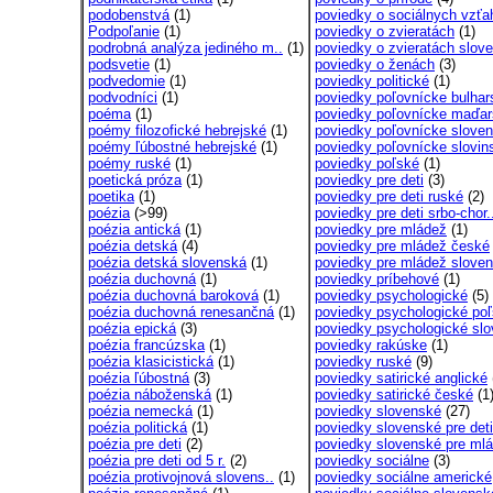
podobenstvá
(1)
poviedky o sociálnych vzťah
Podpoľanie
(1)
poviedky o zvieratách
(1)
podrobná analýza jediného m..
(1)
poviedky o zvieratách slove
podsvetie
(1)
poviedky o ženách
(3)
podvedomie
(1)
poviedky politické
(1)
podvodníci
(1)
poviedky poľovnícke bulhars
poéma
(1)
poviedky poľovnícke maďa
poémy filozofické hebrejské
(1)
poviedky poľovnícke sloven
poémy ľúbostné hebrejské
(1)
poviedky poľovnícke slovins
poémy ruské
(1)
poviedky poľské
(1)
poetická próza
(1)
poviedky pre deti
(3)
poetika
(1)
poviedky pre deti ruské
(2)
poézia
(>99)
poviedky pre deti srbo-chor.
poézia antická
(1)
poviedky pre mládež
(1)
poézia detská
(4)
poviedky pre mládež české
poézia detská slovenská
(1)
poviedky pre mládež sloven
poézia duchovná
(1)
poviedky príbehové
(1)
poézia duchovná baroková
(1)
poviedky psychologické
(5)
poézia duchovná renesančná
(1)
poviedky psychologické poľ
poézia epická
(3)
poviedky psychologické slov
poézia francúzska
(1)
poviedky rakúske
(1)
poézia klasicistická
(1)
poviedky ruské
(9)
poézia ľúbostná
(3)
poviedky satirické anglické
poézia náboženská
(1)
poviedky satirické české
(1
poézia nemecká
(1)
poviedky slovenské
(27)
poézia politická
(1)
poviedky slovenské pre deti
poézia pre deti
(2)
poviedky slovenské pre mlá
poézia pre deti od 5 r.
(2)
poviedky sociálne
(3)
poézia protivojnová slovens..
(1)
poviedky sociálne americké