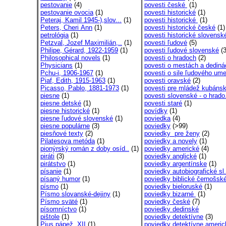
pestovanie
(4)
povesti české
(1)
pestovanie ovocia
(1)
povesti historické
(1)
Peteraj, Kamil 1945-),slov...
(1)
povesti historické
(1)
Peters, Cheri Ann
(1)
povesti historické české
(1)
petrológia
(1)
povesti historické slovensk
Petzval, Jozef Maximilián,..
(1)
povesti ľudové
(5)
Philipe, Gérard, 1922-1959
(1)
povesti ľudové slovenské
(3
Philosophical novels
(1)
povesti o hradoch
(2)
Physicians
(1)
povesti o mestách a dediná
Pchu-i, 1906-1967
(1)
povesti o sile ľudového ume
Piaf, Edith, 1915-1963
(1)
povesti oravské
(2)
Picasso, Pablo, 1881-1973
(1)
povesti pre mládež kubáns
piesne
(1)
povesti slovenské - o hrado
piesne detské
(1)
povesti staré
(1)
piesne historické
(1)
povídky
(1)
piesne ľudové slovenské
(1)
poviedka
(4)
piesne populárne
(3)
poviedky
(>99)
piesňové texty
(2)
poviedky pre ženy
(2)
Pilatesova metóda
(1)
poviedky a novely
(1)
pionýrský román z doby osíd..
(1)
poviedky americké
(4)
piráti
(3)
poviedky anglické
(1)
pirátstvo
(1)
poviedky argentínske
(1)
písanie
(1)
poviedky autobiografické sl.
písaný humor
(1)
poviedky biblické černošsk
písmo
(1)
poviedky bieloruské
(1)
Písmo slovanské-dejiny
(1)
poviedky bizarné
(1)
Písmo sväté
(1)
poviedky české
(7)
písomníctvo
(1)
poviedky dedinské
pištole
(1)
poviedky detektívne
(3)
Pius pápež, XII
(1)
poviedky detektívne americ