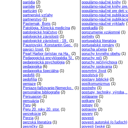
paródia
(2)
populárno-náučné knihy
(1)
paródie
(2)
populárno-náučné knihy pre.
partizáni
(1)
populárno-náučné pre deti v.
partnerské vzťahy
populárno-náučné publikáci
partnerstvo
(1)
populárno-náučné publikácie
Pasternak, Boris
(1)
populárno-náučné výklady
(
Patológia. Klinická medicína
(5)
porekadlá
(1)
patologické hráčstvo
(1)
porozumenie vzájomné
(1)
patologické závislosti
(1)
portréty
(2)
patologické závislosti - 19..
(1)
portugalská literatúra
Paustovskij, Konstantin Geo..
(1)
portugalské romány
(1)
pavúci (zool.
(1)
porucha učenia
(1)
Pearl Harbor (prístav na Ha..
(2)
poruchy krvného obehu
(1)
Pedagogická encyklopédia Sl..
(2)
poruchy reči
(2)
pedagogická psychológia
(2)
poruchy reči(výchova
(1)
pedagogika
(6)
poruchy správania
(1)
pedagogika špeciálna
(1)
posmrtný život
(2)
pedofili
(1)
posolstvá
(1)
pedofília
(1)
postavy biblické
(2)
peniaze
(3)
postkomunizmus
(1)
Peniaze-falšovanie-Nemecko..
(1)
postrehy
(1)
personálne bibliografie
(2)
postupy, techniky, výroba,..
Persuasion
(1)
potápanie
(1)
persuázia
(1)
potkany
(1)
Peru
(4)
potopy
(1)
Peru 20. roky 20. stor.
(1)
potraviny
(2)
perzekúcie
(2)
povery
(1)
Perzia
(1)
povesti
perzská literatúra
(1)
povesti autorské (o ľuďoch)
pesničky
(1)
povesti české
(1)