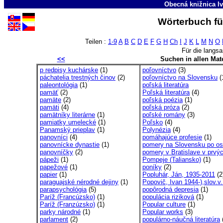
Obecná knižnica Iv
Wörterbuch fü
Teilen :
1-9
A
B
C
D
E
F
G
H
Ch
I
J
K
L
M
N
O
Für die langs
<<
Suchen in allen Mate
p redpisy kuchárske
(1)
poľovníctvo
(3)
páchatelia trestných činov
(2)
poľovníctvo na Slovensku
(
paleontológia
(1)
poľská literatúra
pamäť
(2)
Poľská literatúra
(4)
pamäte
(2)
poľská poézia
(1)
pamäti
(4)
poľská próza
(2)
pamätníky literárne
(1)
poľské romány
(3)
pamiatky umelecké
(1)
Poľsko
(4)
Panamský prieplav
(1)
Polynézia
(4)
panovníci
(4)
pomáhajúce profesie
(1)
panovnícke dynastie
(1)
pomery na Slovensku po osl
panovníčky
(2)
pomery v Bratislave v prvýc
pápeži
(1)
Pompeje (Taliansko)
(1)
papežové
(1)
poníky
(2)
papier
(1)
Popluhár, Ján, 1935-2011
(2
paraguajské nérodné dejiny
(1)
Popovič, Ivan 1944-),slov.v.
parapsychológia
(5)
popôrodná depresia
(1)
Paríž (Francúzsko)
(1)
populácia riziková
(1)
Paríž (Franzúzsko)
(1)
Popular culture
(1)
parky národné
(1)
Popular works
(3)
parlament
(2)
populárno-náučná literatúra