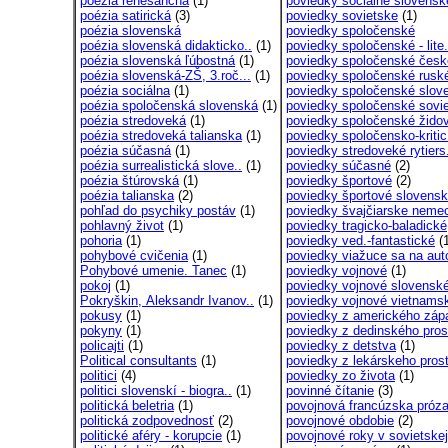
poézia renesančná
(1)
poviedky sociálne slovensk
poézia satirická
(3)
poviedky sovietske
(1)
poézia slovenská
poviedky spoločenské
poézia slovenská didakticko..
(1)
poviedky spoločenské - lite.
poézia slovenská ľúbostná
(1)
poviedky spoločenské česk
poézia slovenská-ZŠ, 3.roč...
(1)
poviedky spoločenské rusk
poézia sociálna
(1)
poviedky spoločenské slove
poézia spoločenská slovenská
(1)
poviedky spoločenské sovie
poézia stredoveká
(1)
poviedky spoločenské židov
poézia stredoveká talianska
(1)
poviedky spoločensko-kritic
poézia súčasná
(1)
poviedky stredoveké rytiers
poézia surrealistická slove..
(1)
poviedky súčasné
(2)
poézia štúrovská
(1)
poviedky športové
(2)
poézia talianska
(2)
poviedky športové slovens
pohľad do psychiky postáv
(1)
poviedky švajčiarske neme
pohlavný život
(1)
poviedky tragicko-baladické
pohoria
(1)
poviedky ved.-fantastické
(1
pohybové cvičenia
(1)
poviedky viažuce sa na auto
Pohybové umenie. Tanec
(1)
poviedky vojnové
(1)
pokoj
(1)
poviedky vojnové slovensk
Pokryškin, Aleksandr Ivanov..
(1)
poviedky vojnové vietnams
pokusy
(1)
poviedky z amerického záp
pokyny
(1)
poviedky z dedinského prost
policajti
(1)
poviedky z detstva
(1)
Political consultants
(1)
poviedky z lekárskeho prost
politici
(4)
poviedky zo života
(1)
politici slovenskí - biogra..
(1)
povinné čítanie
(3)
politická beletria
(1)
povojnová francúzska próz
politická zodpovednosť
(2)
povojnové obdobie
(2)
politické aféry - korupcie
(1)
povojnové roky v sovietskej