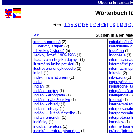
Obecná knižnica Iv
Wörterbuch fü
Teilen :
1-9
A
B
C
D
E
F
G
H
Ch
I
J
K
L
M
N
O
<<
Suchen in allen Mate
identita národná
(2)
indické nábož
II. vekový stupeň
(2)
individuálny 
III. vekový stupeň
(5)
Indočína
(1)
Ilečko, Jozef, 1909-1986
(1)
Indonézia
(3)
Iliada-vojna trójska-dejiny..
(1)
informačné au
ilustračná kniha pre deti
(1)
informačné p
ilustrované encyklopédie
(1)
informační sp
imidž
(1)
Inkovia
(2)
Index Translationum
(1)
inkvizícia
(1)
India
inojazyčná lit
Indiáni
(9)
inonárodné ľu
Indiáni - dejiny
(1)
integrácia šk
Indiáni - etnografia
(1)
inteligencia
(3
Indiáni - náboženstvo
(1)
Internet
(1)
Indiáni - obrady
(1)
internetové r
Indiáni - rituály
(1)
interpersonál
Indiáni -- Južná Amerika
(1)
interpersonál
Indiáni americkí
(1)
interpretácia l
indiánky
(1)
interview
(1)
indická literatúra
(1)
intímne básn
indická literatúra písaná p..
(1)
inZine (Inter