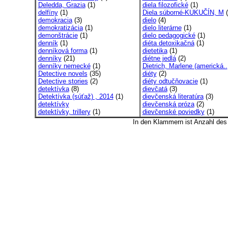
Deledda, Grazia
(1)
diela filozofické
(1)
delfíny
(1)
Diela súborné-KUKUČÍN, M
(
demokracia
(3)
dielo
(4)
demokratizácia
(1)
dielo literárne
(1)
demonštrácie
(1)
dielo pedagogické
(1)
denník
(1)
diéta detoxikačná
(1)
denníková forma
(1)
dietetika
(1)
denníky
(21)
diétne jedlá
(2)
denníky nemecké
(1)
Dietrich, Marlene (americká..
Detective novels
(35)
diéty
(2)
Detective stories
(2)
diéty odtučňovacie
(1)
detektívka
(8)
dievčatá
(3)
Detektívka (súťaž) , 2014
(1)
dievčenská literatúra
(3)
detektívky
dievčenská próza
(2)
detektívky, trillery
(1)
dievčenské poviedky
(1)
In den Klammern ist Anzahl de