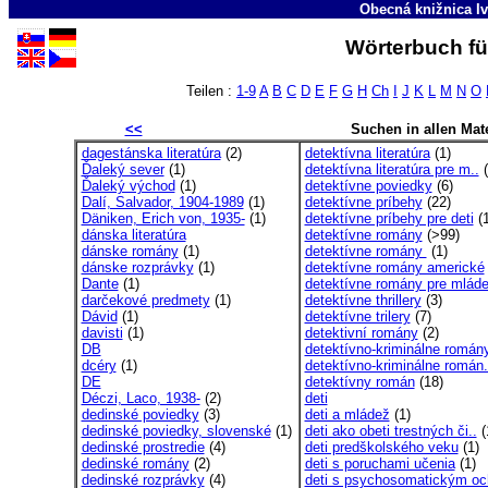
Obecná knižnica Iv
Wörterbuch fü
Teilen :
1-9
A
B
C
D
E
F
G
H
Ch
I
J
K
L
M
N
O
<<
Suchen in allen Mate
dagestánska literatúra
(2)
detektívna literatúra
(1)
Ďaleký sever
(1)
detektívna literatúra pre m..
(
Ďaleký východ
(1)
detektívne poviedky
(6)
Dalí, Salvador, 1904-1989
(1)
detektívne príbehy
(22)
Däniken, Erich von, 1935-
(1)
detektívne príbehy pre deti
(1
dánska literatúra
detektívne romány
(>99)
dánske romány
(1)
detektívne romány
(1)
dánske rozprávky
(1)
detektívne romány americké
Dante
(1)
detektívne romány pre mlád
darčekové predmety
(1)
detektívne thrillery
(3)
Dávid
(1)
detektívne trilery
(7)
davisti
(1)
detektivní romány
(2)
DB
detektívno-kriminálne román
dcéry
(1)
detektívno-kriminálne román.
DE
detektívny román
(18)
Déczi, Laco, 1938-
(2)
deti
dedinské poviedky
(3)
deti a mládež
(1)
dedinské poviedky, slovenské
(1)
deti ako obeti trestných či..
(
dedinské prostredie
(4)
deti predškolského veku
(1)
dedinské romány
(2)
deti s poruchami učenia
(1)
dedinské rozprávky
(4)
deti s psychosomatickým oc