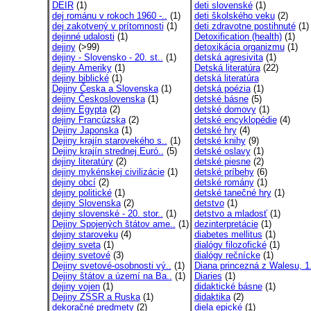
DEIR
(1)
deti slovenské
(1)
dej románu v rokoch 1960 -..
(1)
deti školského veku
(2)
dej zakotvený v prítomnosti
(1)
deti zdravotne postihnuté
(1)
dejinné udalosti
(1)
Detoxification (health)
(1)
dejiny
(>99)
detoxikácia organizmu
(1)
dejiny - Slovensko - 20. st..
(1)
detská agresivita
(1)
dejiny Ameriky
(1)
Detská literatúra
(22)
dejiny biblické
(1)
detská literatúra
Dejiny Česka a Slovenska
(1)
detská poézia
(1)
dejiny Československa
(1)
detské básne
(5)
dejiny Egypta
(2)
detské domovy
(1)
dejiny Francúzska
(2)
detské encyklopédie
(4)
Dejiny Japonska
(1)
detské hry
(4)
Dejiny krajín starovekého s..
(1)
detské knihy
(9)
Dejiny krajín strednej Euró..
(5)
detské oslavy
(1)
dejiny literatúry
(2)
detské piesne
(2)
dejiny mykénskej civilizácie
(1)
detské príbehy
(6)
dejiny obcí
(2)
detské romány
(1)
dejiny politické
(1)
detské tanečné hry
(1)
dejiny Slovenska
(2)
detstvo
(1)
dejiny slovenské - 20. stor..
(1)
detstvo a mladosť
(1)
Dejiny Spojených štátov ame..
(1)
dezinterpretácie
(1)
dejiny staroveku
(4)
diabetes mellitus
(1)
dejiny sveta
(1)
dialógy filozofické
(1)
dejiny svetové
(3)
dialógy rečnícke
(1)
Dejiny svetové-osobnosti vý..
(1)
Diana princezná z Walesu, 1.
Dejiny štátov a území na Ba..
(1)
Diaries
(1)
dejiny vojen
(1)
didaktické básne
(1)
Dejiny ZSSR a Ruska
(1)
didaktika
(2)
dekoračné predmety
(2)
diela epické
(1)