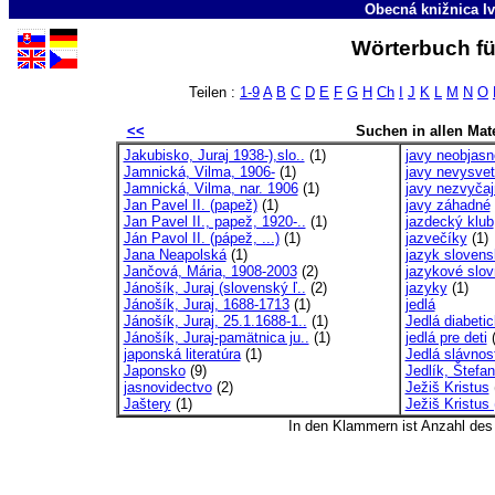
Obecná knižnica Iv
Wörterbuch fü
Teilen :
1-9
A
B
C
D
E
F
G
H
Ch
I
J
K
L
M
N
O
<<
Suchen in allen Mate
Jakubisko, Juraj 1938-),slo..
(1)
javy neobjas
Jamnická, Vilma, 1906-
(1)
javy nevysvetl
Jamnická, Vilma, nar. 1906
(1)
javy nezvyčaj
Jan Pavel II. (papež)
(1)
javy záhadné
Jan Pavel II., papež, 1920-..
(1)
jazdecký klub
Ján Pavol II. (pápež, ...)
(1)
jazvečíky
(1)
Jana Neapolská
(1)
jazyk slovens
Jančová, Mária, 1908-2003
(2)
jazykové slov
Jánošík, Juraj (slovenský ľ..
(2)
jazyky
(1)
Jánošík, Juraj, 1688-1713
(1)
jedlá
Jánošík, Juraj, 25.1.1688-1..
(1)
Jedlá diabetic
Jánošík, Juraj-pamätnica ju..
(1)
jedlá pre deti
(
japonská literatúra
(1)
Jedlá slávnost
Japonsko
(9)
Jedlík, Štefan
jasnovidectvo
(2)
Ježiš Kristus
Jaštery
(1)
Ježiš Kristus 
In den Klammern ist Anzahl de