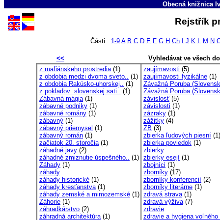
Obecná knižnica Iv
Rejstřík 
Části :
1-9
A
B
C
D
E
F
G
H
Ch
I
J
K
L
M
N
<<
Vyhledávat ve všech d
z mafiánskeho prostredia
(1)
zaujímavosti
(5)
z obdobia medzi dvoma sveto..
(1)
zaujímavosti fyzikálne
(1)
z obdobia Rakúsko-uhorskej..
(1)
Závažná Poruba (Slovensk
z pokladov slovenskej sati..
(1)
Závažná Poruba (Slovensk
Zábavná mágia
(1)
závislosť
(5)
zábavné podniky
(1)
závislosti
(1)
zábavné romány
(1)
zázraky
(1)
zábavný
(1)
zážitky
(4)
zábavný priemysel
(1)
ZB
(3)
zábavný román
(1)
zbierka ľudových piesní
(1
začiatok 20. storočia
(1)
zbierka poviedok
(1)
záhadné javy
(2)
zbierky
záhadné zmiznutie úspešného..
(1)
zbierky esejí
(1)
Záhady
(1)
zbojníci
(1)
záhady
zborníky
(17)
záhady historické
(1)
zborníky konferencií
(2)
záhady kresťanstva
(1)
zborníky literárne
(1)
záhady zemské a mimozemské
(1)
zdravá strava
(1)
Záhorie
(1)
zdravá výživa
(7)
záhradkárstvo
(2)
zdravie
záhradná architektúra
(1)
zdravie a hygiena voľného 