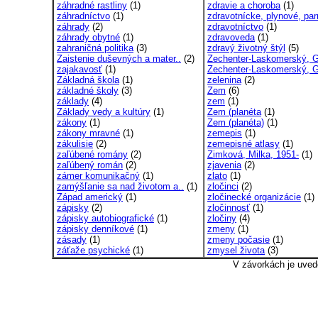
záhradné rastliny
(1)
zdravie a choroba
(1)
záhradníctvo
(1)
zdravotnícke, plynové, par
záhrady
(2)
zdravotníctvo
(1)
záhrady obytné
(1)
zdravoveda
(1)
zahraničná politika
(3)
zdravý životný štýl
(5)
Zaistenie duševných a mater..
(2)
Zechenter-Laskomerský, G
zajakavosť
(1)
Zechenter-Laskomerský, G
Základná škola
(1)
zelenina
(2)
základné školy
(3)
Zem
(6)
základy
(4)
zem
(1)
Základy vedy a kultúry
(1)
Zem (planéta
(1)
zákony
(1)
Zem (planéta)
(1)
zákony mravné
(1)
zemepis
(1)
zákulisie
(2)
zemepisné atlasy
(1)
zaľúbené romány
(2)
Zimková, Milka, 1951-
(1)
zaľúbený román
(2)
zjavenia
(2)
zámer komunikačný
(1)
zlato
(1)
zamýšľanie sa nad životom a..
(1)
zločinci
(2)
Západ americký
(1)
zločinecké organizácie
(1)
zápisky
(2)
zločinnosť
(1)
zápisky autobiografické
(1)
zločiny
(4)
zápisky denníkové
(1)
zmeny
(1)
zásady
(1)
zmeny počasie
(1)
záťaže psychické
(1)
zmysel života
(3)
V závorkách je uved