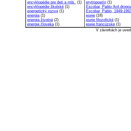
encyklopédie pre deti a mlá..
(1)
erytropoetín
(1)
encyklopédie školské
(1)
Escobar, Pablo (kol.drogov
energetický rozvoj
(1)
Escobar, Pablo, 1949-199
energia
(1)
eseje
(18)
energia životná
(2)
eseje filozofické
(1)
energie človeka
(1)
eseje francúzske
(1)
V závorkách je uved