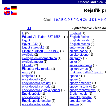
Obecná knižnica Iv
Rejstřík 
Části :
1-9
A
B
C
D
E
F
G
H
Ch
I
J
K
L
M
N
<<
Vyhledávat ve všech d
E
(2)
England
(1)
Eduard VI.,Tudor,1537-1553,..
(1)
English fiction
Egypt
English novels
(3)
Egypt 1942
(1)
English stories
(9)
Egypt staroveký
(2)
entomológia
(1)
Einstein, Albert, 1879-1955
(1)
epické básne
(1)
ekológia
(2)
epické piesne
(1)
ekológia environmentálna
(1)
epigramy
(1)
ekológia mesta
(1)
epika
(4)
Ekvádor
(2)
epika veršovaná
(1)
Eleonóra Akvitánska
(1)
epikureizmus
(1)
elixíry
(1)
Epikuros, 341-270 pr. Kr
(1
emigrácia
(1)
epopeje
(1)
encyklopédia
(17)
eposy
(3)
encyklopédia pre deti
(1)
eposy americké
(1)
encyklopédia prírody
(1)
eposy historické
(1)
encyklopédia vývoja peňazí
(1)
eposy rozprávkové
(1)
Encyklopédie
(1)
Erotic novels
(1)
encyklopédie
(33)
erotické príbehy
(1)
Encyklopédie detské
(2)
erotické romány
encyklopédie pre deti
erotika
(2)