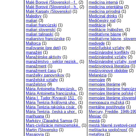
Malé Borové (Slovensko) - f..
(2)
medicína interná
(1)
Malé Borové (Slovensko) - h..
(2)
medicína orientálna
(2)
Malé Karpaty (Slovensko)
(1)
medicína prírodná
(1)
Maledivy
(1)
Medicinal drinks
(1)
maliari
(3)
Medičejský rod
(1)
maliari francúzski
(1)
meditácie
(4)
maliari slovenskí
(1)
meditácie (nábožen.
(1)
maliari talinaskí
(1)
meditatívne básne
(4)
maliarstvo francúzske
(1)
meditatívne básne, sloven
Mallorca
(1)
medvede
(1)
maľovanie (pre deti)
(1)
medziľudské vzťahy
(6)
manažéri
(1)
medzinárodné konflikty
(1)
Manažérske aktivity
(1)
medzinárodné vzťahy
(2)
manažérstvo - sektor nezisk..
(1)
Medzinárodné vzťahy, svet
manažment
(1)
medzivojnová literatúra
(1)
manažment času
(1)
medzivojnové obdobie
(2)
manželky panovníkov
(1)
Melanézia
(1)
manželské vztahy
(1)
memoáre
(9)
manželstvo
(9)
memoáre literárne
(4)
Mária Antoinetta (francúzsk..
(2)
memoáre literárne francúz
Mária Antoinetta francúzska..
(1)
memoáre literárne poľské
(
Mária I.,Tudor (Krvavá),151..
(1)
memoáre literárne slovens
Mária Terézia (kráľovná uho..
(1)
menopauza mužská
(1)
Mária Terézia rakúska cisár..
(3)
mentálne postihnutie
(1)
Mária Terézia, česká a uhor..
(1)
Mercury, Freddie, 1946-19
marihuana
(1)
Mesiac
(1)
Markézy (Západná Samoa
(1)
mestá
(1)
Mars-civilizácie mimozemské..
(1)
mestá hlavné svetové-cest
Martin (Slovensko
(1)
meštiacka spoločnosť
(1)
Masajovia
(1)
metafóra
(1)