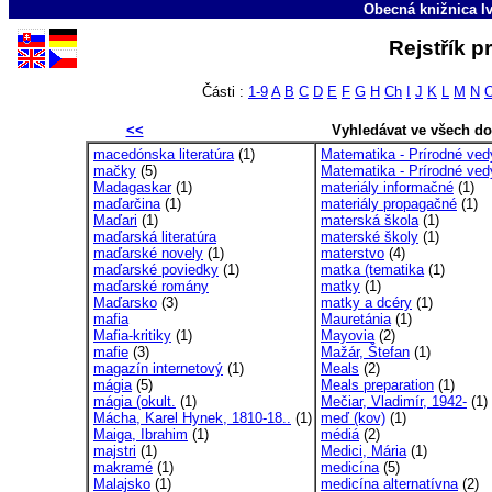
Obecná knižnica Iv
Rejstřík 
Části :
1-9
A
B
C
D
E
F
G
H
Ch
I
J
K
L
M
N
<<
Vyhledávat ve všech d
macedónska literatúra
(1)
Matematika - Prírodné ved
mačky
(5)
Matematika - Prírodné vedy
Madagaskar
(1)
materiály informačné
(1)
maďarčina
(1)
materiály propagačné
(1)
Maďari
(1)
materská škola
(1)
maďarská literatúra
materské školy
(1)
maďarské novely
(1)
materstvo
(4)
maďarské poviedky
(1)
matka (tematika
(1)
maďarské romány
matky
(1)
Maďarsko
(3)
matky a dcéry
(1)
mafia
Mauretánia
(1)
Mafia-kritiky
(1)
Mayovia
(2)
mafie
(3)
Mažár, Štefan
(1)
magazín internetový
(1)
Meals
(2)
mágia
(5)
Meals preparation
(1)
mágia (okult.
(1)
Mečiar, Vladimír, 1942-
(1)
Mácha, Karel Hynek, 1810-18..
(1)
meď (kov)
(1)
Maiga, Ibrahim
(1)
médiá
(2)
majstri
(1)
Medici, Mária
(1)
makramé
(1)
medicína
(5)
Malajsko
(1)
medicína alternatívna
(2)