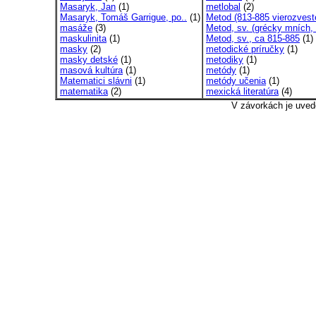
Masaryk, Jan
(1)
metlobal
(2)
Masaryk, Tomáš Garrigue, po..
(1)
Metod (813-885 vierozvest
masáže
(3)
Metod, sv. (grécky mních, 
maskulinita
(1)
Metod, sv., ca 815-885
(1)
masky
(2)
metodické príručky
(1)
masky detské
(1)
metodiky
(1)
masová kultúra
(1)
metódy
(1)
Matematici slávni
(1)
metódy učenia
(1)
matematika
(2)
mexická literatúra
(4)
V závorkách je uved