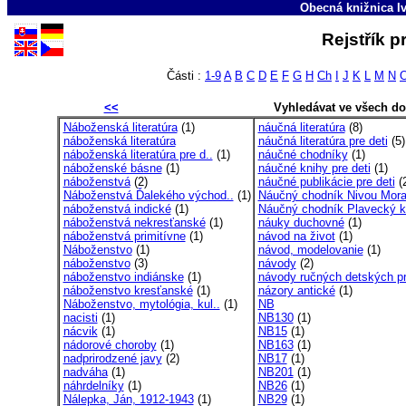
Obecná knižnica Iv
Rejstřík 
Části :
1-9
A
B
C
D
E
F
G
H
Ch
I
J
K
L
M
N
<<
Vyhledávat ve všech d
Náboženská literatúra
(1)
náučná literatúra
(8)
náboženská literatúra
náučná literatúra pre deti
(5)
náboženská literatúra pre d..
(1)
náučné chodníky
(1)
náboženské básne
(1)
náučné knihy pre deti
(1)
náboženstvá
(2)
náučné publikácie pre deti
(
Náboženstvá Ďalekého východ..
(1)
Náučný chodník Nivou Mora
náboženstvá indické
(1)
Náučný chodník Plavecký kr
náboženstvá nekresťanské
(1)
náuky duchovné
(1)
náboženstvá primitívne
(1)
návod na život
(1)
Náboženstvo
(1)
návod, modelovanie
(1)
náboženstvo
(3)
návody
(2)
náboženstvo indiánske
(1)
návody ručných detských p
náboženstvo kresťanské
(1)
názory antické
(1)
Náboženstvo, mytológia, kul..
(1)
NB
nacisti
(1)
NB130
(1)
nácvik
(1)
NB15
(1)
nádorové choroby
(1)
NB163
(1)
nadprirodzené javy
(2)
NB17
(1)
nadváha
(1)
NB201
(1)
náhrdelníky
(1)
NB26
(1)
Nálepka, Ján, 1912-1943
(1)
NB29
(1)