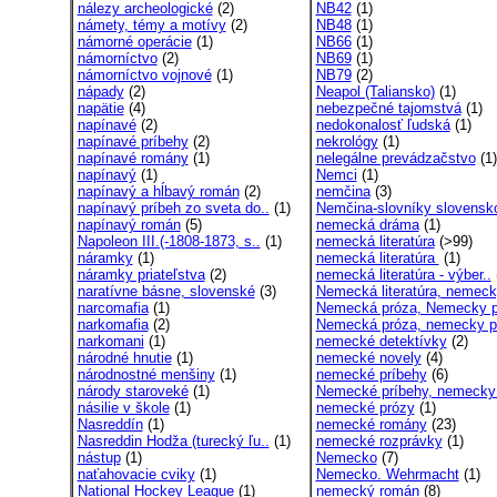
nálezy archeologické
(2)
NB42
(1)
námety, témy a motívy
(2)
NB48
(1)
námorné operácie
(1)
NB66
(1)
námorníctvo
(2)
NB69
(1)
námorníctvo vojnové
(1)
NB79
(2)
nápady
(2)
Neapol (Taliansko)
(1)
napätie
(4)
nebezpečné tajomstvá
(1)
napínavé
(2)
nedokonalosť ľudská
(1)
napínavé príbehy
(2)
nekrológy
(1)
napínavé romány
(1)
nelegálne prevádzačstvo
(1)
napínavý
(1)
Nemci
(1)
napínavý a hĺbavý román
(2)
nemčina
(3)
napínavý príbeh zo sveta do..
(1)
Nemčina-slovníky slovensko
napínavý román
(5)
nemecká dráma
(1)
Napoleon III.(-1808-1873, s..
(1)
nemecká literatúra
(>99)
náramky
(1)
nemecká literatúra
(1)
náramky priateľstva
(2)
nemecká literatúra - výber..
naratívne básne, slovenské
(3)
Nemecká literatúra, nemeck
narcomafia
(1)
Nemecká próza, Nemecky p
narkomafia
(2)
Nemecká próza, nemecky pí
narkomani
(1)
nemecké detektívky
(2)
národné hnutie
(1)
nemecké novely
(4)
národnostné menšiny
(1)
nemecké príbehy
(6)
národy staroveké
(1)
Nemecké príbehy, nemecky 
násilie v škole
(1)
nemecké prózy
(1)
Nasreddín
(1)
nemecké romány
(23)
Nasreddin Hodža (turecký ľu..
(1)
nemecké rozprávky
(1)
nástup
(1)
Nemecko
(7)
naťahovacie cviky
(1)
Nemecko. Wehrmacht
(1)
National Hockey League
(1)
nemecký román
(8)