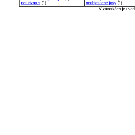
naturizmus
(1)
neobjasnené javy
(1)
V závorkách je uved