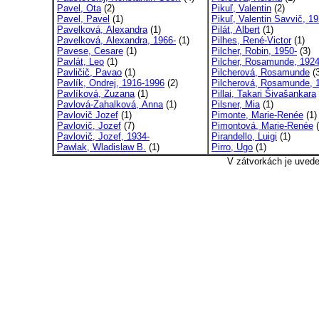
Pavel, Ota
(2)
Pikuľ, Valentin
(2)
Pavel, Pavel
(1)
Pikuľ, Valentin Savvič, 19
Pavelková, Alexandra
(1)
Pilát, Albert
(1)
Pavelková, Alexandra, 1966-
(1)
Pilhes, René-Victor
(1)
Pavese, Cesare
(1)
Pilcher, Robin, 1950-
(3)
Pavlát, Leo
(1)
Pilcher, Rosamunde, 1924
Pavličič, Pavao
(1)
Pilcherová, Rosamunde
(3
Pavlík, Ondrej, 1916-1996
(2)
Pilcherová, Rosamunde, 
Pavlíková, Zuzana
(1)
Pillai, Takari Šivašankara
Pavlová-Zahalková, Anna
(1)
Pilsner, Mia
(1)
Pavlovič Jozef
(1)
Pimonte, Marie-Renée
(1)
Pavlovič, Jozef
(7)
Pimontová, Marie-Renée
(
Pavlovič, Jozef, 1934-
Pirandello, Luigi
(1)
Pawlak, Wladislaw B.
(1)
Pirro, Ugo
(1)
V zátvorkách je uved