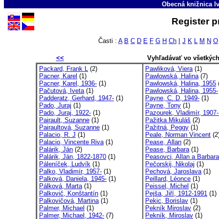
Obecná knižnica Iv
Register p
Časti :
A
B
C
D
E
F
G
H
Ch
I
J
K
L
M
N
O
<<
Vyhľadávať vo všetkýc
Packard, Frank L
(2)
Pawliková, Viera
(1)
Pacner, Karel
(1)
Pawlowská, Halina
(7)
Pacner, Karel, 1936-
(1)
Pawlowská, Halina, 1955
Pačutová, Iveta
(1)
Pawlowská, Halina, 1955-
Padderatz, Gerhard, 1947-
(1)
Payne, C. D, 1949-
(1)
Pado, Juraj
(1)
Payne, Tony
(1)
Pado, Juraj, 1922-
(1)
Pazourek, Vladimír, 1907-
Pairault, Suzanne
(1)
Pažitka Mikuláš
(2)
Pairaultová, Suzanne
(1)
Pažitná, Peggy
(1)
Palacio, R. J
(1)
Peale, Norman Vincent
(2
Palacio, Vincente Riva
(1)
Pease, Allan
(2)
Palárik, Ján
(2)
Pease, Barbara
(1)
Palárik, Ján, 1822-1870
(1)
Peasovci, Allan a Barbara
Páleníček, Ludvík
(1)
Pečorskij, Nikolaj
(1)
Palko, Vladimír, 1957-
(1)
Pechová, Jaroslava
(1)
Palková, Daniela, 1945-
(1)
Peillard, Léonce
(1)
Pálková, Marta
(1)
Peissel, Michel
(1)
Palkovič, Konštantín
(1)
Pejša, Jiří, 1912-1991
(1)
Palkovičová, Martina
(1)
Pekic, Borislav
(1)
Palmer, Michael
(1)
Pekník Miroslav
(2)
Palmer, Michael, 1942-
(7)
Pekník, Miroslav
(1)