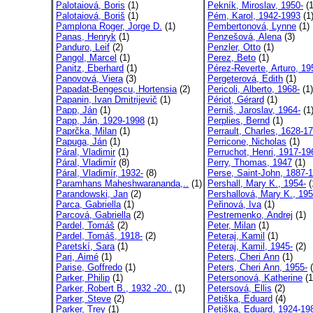
Palotaiová, Boris
(1)
Pekník, Miroslav, 1950-
(1
Palotaiová, Boriš
(1)
Pém, Karol, 1942-1993
(1
Pamplona Roger, Jorge D.
(1)
Pembertonová, Lynne
(1)
Panas, Henryk
(1)
Penzešová, Alena
(3)
Panduro, Leif
(2)
Penzler, Otto
(1)
Pangol, Marcel
(1)
Perez, Beto
(1)
Panitz, Eberhard
(1)
Pérez-Reverte, Arturo, 19
Panovová, Viera
(3)
Pergeterová, Edith
(1)
Papadat-Bengescu, Hortensia
(2)
Pericoli, Alberto, 1968-
(1)
Papanin, Ivan Dmitrijevič
(1)
Périot, Gérard
(1)
Papp, Ján
(1)
Perniš, Jaroslav, 1964-
(1
Papp, Ján, 1929-1998
(1)
Perplies, Bernd
(1)
Paprčka, Milan
(1)
Perrault, Charles, 1628-1
Papuga, Ján
(1)
Perricone, Nicholas
(1)
Páral, Vladimir
(1)
Perruchot, Henri, 1917-19
Páral, Vladimír
(8)
Perry, Thomas, 1947
(1)
Páral, Vladimír, 1932-
(8)
Perse, Saint-John, 1887-
Paramhans Maheshwarananda,..
(1)
Pershall, Mary K., 1954-
(
Parandowski, Jan
(2)
Pershallová, Mary K., 195
Parca, Gabriella
(1)
Peřinová, Iva
(1)
Parcová, Gabriella
(2)
Pestremenko, Andrej
(1)
Pardel, Tomáš
(2)
Peter, Milan
(1)
Pardel, Tomáš, 1918-
(2)
Peteraj, Kamil
(1)
Paretskí, Sara
(1)
Peteraj, Kamil, 1945-
(2)
Pari, Aimé
(1)
Peters, Cheri Ann
(1)
Parise, Goffredo
(1)
Peters, Cheri Ann, 1955-
(
Parker, Philip
(1)
Petersonová, Katherine
(1
Parker, Robert B., 1932 -20..
(1)
Petersová, Ellis
(2)
Parker, Steve
(2)
Petiška, Eduard
(4)
Parker, Trey
(1)
Petiška, Eduard, 1924-19