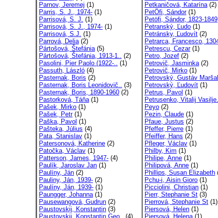
Parnov, Jeremej
(1)
Petkaničová, Katarína
(2)
Parris, S. J., 1974-
(1)
PetÖfi, Sándor
(1)
Parrisová, S. J.
(1)
Petöfi, Sándor, 1823-1849
Parrisová, S. J., 1974-
(1)
Petranský, Ľudo
(1)
Parrisová, S.J.
(1)
Petránsky, Ľudovít
(2)
Parrová, Delia
(2)
Petrarca, Francesco, 1304
Pártošová, Štefánia
(5)
Petrescu, Cezar
(1)
Pártošová, Štefánia, 1913-1..
(2)
Petro, Jozef
(2)
Pasolini, Pier Paolo (1922-..
(1)
Petrovič, Jasminka
(2)
Passuth, László
(4)
Petrovič, Mirko
(1)
Pasternak, Boris
(2)
Petrovský, Gustáv Maršal
Pasternak, Boris Leonidovič..
(3)
Petrovský, Ľudovít
(1)
Pasternak, Boris, 1890-1960
(2)
Petrus, Pavol
(1)
Pastorková, Táňa
(1)
Petrusenko, Vitalij Vasilje.
Pašek, Mirko
(1)
Peyo
(2)
Pašek, Petr
(1)
Pezin, Claude
(1)
Paška, Pavol
(1)
Pfaue, Justus
(2)
Pašteka, Július
(4)
Pfeffer, Pierre
(1)
Pata, Stanislav
(1)
Pfeiffer, Hans
(2)
Patersonová, Katherine
(2)
Pfleger, Václav
(1)
Patočka, Václav
(1)
Philby, Kim
(1)
Patterson, James, 1947-
(4)
Philipe, Anne
(1)
Paulík, Jaroslav Jan
(1)
Philipová, Anne
(1)
Paulíny, Ján
(2)
Phillips, Susan Elizabeth
Pauliny, Ján, 1939-
(2)
Pchu-i, Aisin Gioro
(1)
Paulíny, Ján, 1939-
(1)
Picciolini, Christian
(1)
Paungger, Johanna
(1)
Pierr, Stephanie St
(3)
Pausewangová, Gudrun
(2)
Pierrová, Stephanie St
(1)
Paustovskij, Konstantin
(3)
Piersová, Helen
(1)
Paustovskij, Konstantin Geo..
(4)
Piersová, Helena
(1)