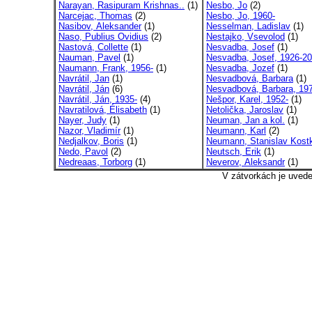
Narayan, Rasipuram Krishnas..
(1)
Nesbo, Jo
(2)
Narcejac, Thomas
(2)
Nesbo, Jo, 1960-
Nasibov, Aleksander
(1)
Nesselman, Ladislav
(1)
Naso, Publius Ovidius
(2)
Nestajko, Vsevolod
(1)
Nastová, Collette
(1)
Nesvadba, Josef
(1)
Nauman, Pavel
(1)
Nesvadba, Josef, 1926-2
Naumann, Frank, 1956-
(1)
Nesvadba, Jozef
(1)
Navrátil, Jan
(1)
Nesvadbová, Barbara
(1)
Navrátil, Ján
(6)
Nesvadbová, Barbara, 19
Navrátil, Ján, 1935-
(4)
Nešpor, Karel, 1952-
(1)
Navratilová, Élisabeth
(1)
Netolička, Jaroslav
(1)
Nayer, Judy
(1)
Neuman, Jan a kol.
(1)
Nazor, Vladimír
(1)
Neumann, Karl
(2)
Nedjalkov, Boris
(1)
Neumann, Stanislav Kost
Nedo, Pavol
(2)
Neutsch, Erik
(1)
Nedreaas, Torborg
(1)
Neverov, Aleksandr
(1)
V zátvorkách je uved