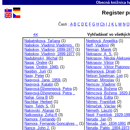
Obecná knižnica Iv
Register p
Časti :
A
B
C
D
E
F
G
H
Ch
I
J
K
L
M
N
O
<<
Vyhľadávať vo všetkýc
Nabatnikova, Taťjana
(1)
Neebová, Angelika
(1)
Nabokov, Vladimir Vladimiro..
(1)
Neff, Vladimír
(9)
Nabokov, Vladimir, 1899-1977
(1)
Nejman, Marek
(2)
Nabokov, Vladimír, 1899-1977
(1)
Nekrasov, A. S.
(1)
Nadubinský, Michal
(1)
Nekrasov, Nikolaj Alekseje
Nagaj, Ondrej
(1)
Nekrasov, Viktor
(3)
Nagaj, Ondrej, 1940-
(1)
Nekrasov, Viktor Platonov
Nagibin, Jurij
(1)
Nelkenová, Dinah
(1)
Nagy, Peter
(1)
Nelson Spielman, Lori
(1)
Nagyová, Jana, 1959-
(2)
Neman, Miroslav
(1)
Nagyová, Katalin
(2)
Nemcov, Vladimir
(1)
Nagyová-Džerengová, Petra
(2)
Němcová, Božena
(2)
Nagyová-Džerengová, Petra,..
Němcová, Božena, 1820-
Nahai, Gina B
(2)
Nemcová, Edita
(1)
Nachbar, Herbert
(1)
Němec, František
(2)
Naim, Teldy S.
(1)
Němeček, Václav
(4)
Nakovski, Atanas
(1)
Németh, László
(2)
Nalkowska, Zofja R
(3)
Nepil, František, 1929-19
Namora, Fernando
(1)
Neruda, Jan
(2)
Namora, Fernando Goncalves,..
(1)
Neruda, Jan, 1834-1891
(8
Nance, John J.
(1)
Neruda, Pablo, 1904-1973