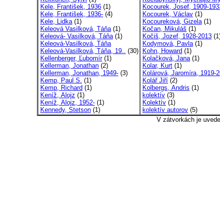
Kele, František, 1936
(1)
Kocourek, Josef, 1909-193
Kele, František, 1936-
(4)
Kocourek, Václav
(1)
Kele, Lidka
(1)
Kocoureková, Gizela
(1)
Keleová Vasilková, Táňa
(1)
Kočan, Mikuláš
(1)
Keleová- Vasilková, Táňa
(1)
Kočiš, Jozef, 1928-2013
(1
Keleová-Vasilková, Táňa
Kodymová, Pavla
(1)
Keleová-Vasilková, Táňa, 19..
(30)
Kohn, Howard
(1)
Kellenberger, Ľubomír
(1)
Kolačková, Jana
(1)
Kellerman, Jonathan
(2)
Kolar, Kurt
(1)
Kellerman, Jonathan, 1949-
(3)
Kolárová, Jaromíra, 1919-2
Kemp, Paul S.
(1)
Kolář Jiří
(2)
Kemp, Richard
(1)
Kolbergs, Andris
(1)
Keníž, Alojz
(1)
kolektív
(3)
Keníž, Alojz, 1952-
(1)
Kolektív
(1)
Kennedy, Stetson
(1)
kolektív autorov
(5)
V zátvorkách je uved