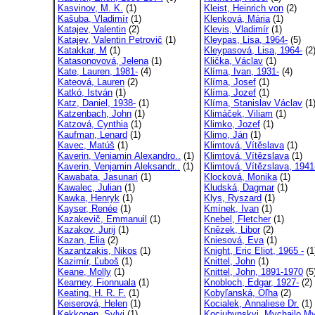
Kasvinov, M. K.
(1)
Kleist, Heinrich von
(2)
Kašuba, Vladimír
(1)
Klenková, Mária
(1)
Katajev, Valentin
(2)
Klevis, Vladimír
(1)
Katajev, Valentin Petrovič
(1)
Kleypas, Lisa, 1964-
(5)
Katakkar, M
(1)
Kleypasová, Lisa, 1964-
(2
Katasonovová, Jelena
(1)
Klička, Václav
(1)
Kate, Lauren, 1981-
(4)
Klíma, Ivan, 1931-
(4)
Kateová, Lauren
(2)
Klíma, Josef
(1)
Katkó, István
(1)
Klíma, Jozef
(1)
Katz, Daniel, 1938-
(1)
Klíma, Stanislav Václav
(1
Katzenbach, John
(1)
Klimáček, Viliam
(1)
Katzová, Cynthia
(1)
Klimko, Jozef
(1)
Kaufman, Lenard
(1)
Klimo, Ján
(1)
Kavec, Matúš
(1)
Klimtová, Vítěslava
(1)
Kaverin, Veniamin Alexandro..
(1)
Klimtová, Vítězslava
(1)
Kaverin, Venjamin Aleksandr..
(1)
Klimtová, Vítězslava, 1941
Kawabata, Jasunari
(1)
Klocková, Monika
(1)
Kawalec, Julian
(1)
Kludská, Dagmar
(1)
Kawka, Henryk
(1)
Klys, Ryszard
(1)
Kayser, Renée
(1)
Kmínek, Ivan
(1)
Kazakevič, Emmanuil
(1)
Knebel, Fletcher
(1)
Kazakov, Jurij
(1)
Knězek, Libor
(2)
Kazan, Elia
(2)
Kniesová, Eva
(1)
Kazantzakis, Nikos
(1)
Knight, Eric Eliot, 1965 -
(1
Kazimír, Ľuboš
(1)
Knittel, John
(1)
Keane, Molly
(1)
Knittel, John, 1891-1970
(5
Kearney, Fionnuala
(1)
Knobloch, Edgar, 1927-
(2)
Keating, H. R. F.
(1)
Kobyľanská, Oľha
(2)
Keiserová, Helen
(1)
Kocialek, Annaliese Dr.
(1)
Kekkonen, Sylvi
(1)
Kociubynskyj, Mychajlo My