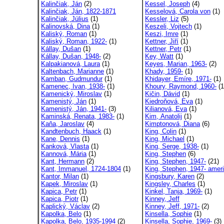
Kalinčiak, Ján
(2)
Kessel, Joseph
(4)
Kalinčiak, Ján, 1822-1871
Kesselová, Carola von
(1)
Kalinčiak, Július
(1)
Kessler, Liz
(5)
Kalinovská, Dina
(1)
Keszeli, Vojtech
(1)
Kaliský, Roman
(1)
Keszi, Imre
(1)
Kaliský, Roman, 1922-
(1)
Kettner, Jiří
(1)
Kállay, Dušan
(1)
Kettner, Petr
(1)
Kállay, Dušan, 1948-
(2)
Key, Watt
(1)
Kalpakianová, Laura
(1)
Keyes, Marian, 1963-
(2)
Kaltenbach, Marianne
(1)
Khady, 1959-
(1)
Kamban, Gudmundur
(1)
Khidayer, Emíre, 1971-
(1)
Kamenec, Ivan, 1938-
(1)
Khoury, Raymond, 1960-
(1
Kamenický, Miroslav
(1)
Kičin, Dávid
(1)
Kamenistý, Ján
(1)
Kiedroňová, Eva
(1)
Kamenistý, Ján, 1941-
(3)
Kilianová, Eva
(1)
Kaminská, Renata, 1983-
(1)
Kim, Anatolij
(1)
Kaňa, Jaroslav
(4)
Kimptonová, Diana
(6)
Kandtenbuch, Haack
(1)
King, Colin
(1)
Kane, Dennis
(1)
King, Michael
(1)
Kanková, Vlasta
(1)
King, Serge, 1938-
(1)
Kannová, Mária
(1)
King, Stephen
(6)
Kant, Hermann
(2)
King, Stephen, 1947-
(21)
Kant, Immanuel, 1724-1804
(1)
King, Stephen, 1947- ameri
Kantor, Milan
(1)
Kingsbury, Karen
(2)
Kapek, Miroslav
(1)
Kingsley, Charles
(1)
Kapica, Petr
(1)
Kinkel, Tanja, 1969-
(1)
Kapica, Piotr
(1)
Kinney, Jeff
Kaplický, Václav
(2)
Kinney, Jeff, 1971-
(2)
Kapolka, Belo
(1)
Kinsella, Sophie
(1)
Kapolka, Belo, 1935-1994
(2)
Kinsella, Sophie, 1969-
(3)