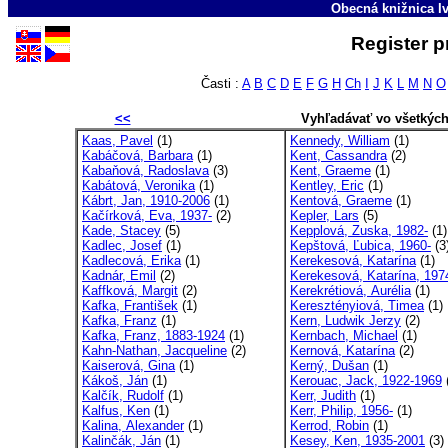
Obecná knižnica Iv
Register p
Časti :
A
B
C
D
E
F
G
H
Ch
I
J
K
L
M
N
O
<<
Vyhľadávať vo všetkýc
Kaas, Pavel
(1)
Kennedy, William
(1)
Kabáčová, Barbara
(1)
Kent, Cassandra
(2)
Kabaňová, Radoslava
(3)
Kent, Graeme
(1)
Kabátová, Veronika
(1)
Kentley, Eric
(1)
Kábrt, Jan, 1910-2006
(1)
Kentová, Graeme
(1)
Kačírková, Eva, 1937-
(2)
Kepler, Lars
(5)
Kade, Stacey
(5)
Kepplová, Zuska, 1982-
(1)
Kadlec, Josef
(1)
Kepštová, Ľubica, 1960-
(3
Kadlecová, Erika
(1)
Kerekesová, Katarína
(1)
Kadnár, Emil
(2)
Kerekesová, Katarína, 197
Kaffková, Margit
(2)
Kerekrétiová, Aurélia
(1)
Kafka, František
(1)
Keresztényiová, Timea
(1)
Kafka, Franz
(1)
Kern, Ludwik Jerzy
(2)
Kafka, Franz, 1883-1924
(1)
Kernbach, Michael
(1)
Kahn-Nathan, Jacqueline
(2)
Kernová, Katarína
(2)
Kaiserová, Gina
(1)
Kerný, Dušan
(1)
Kákoš, Ján
(1)
Kerouac, Jack, 1922-1969
Kalčík, Rudolf
(1)
Kerr, Judith
(1)
Kalfus, Ken
(1)
Kerr, Philip, 1956-
(1)
Kalina, Alexander
(1)
Kerrod, Robin
(1)
Kalinčák, Ján
(1)
Kesey, Ken, 1935-2001
(3)