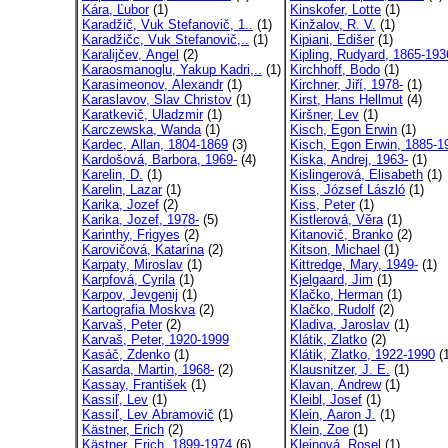
Kára, Ľubor
(1)
Kinskofer, Lotte
(1)
Karadžič, Vuk Stefanovič, 1..
(1)
Kinžalov, R. V.
(1)
Karadžičc, Vuk Stefanovič,..
(1)
Kipiani, Edišer
(1)
Karalijčev, Angel
(2)
Kipling, Rudyard, 1865-193
Karaosmanoglu, Yakup Kadri,..
(1)
Kirchhoff, Bodo
(1)
Karasimeonov, Alexandr
(1)
Kirchner, Jiří, 1978-
(1)
Karaslavov, Slav Christov
(1)
Kirst, Hans Hellmut
(4)
Karatkevič, Uladzmir
(1)
Kiršner, Lev
(1)
Karczewska, Wanda
(1)
Kisch, Egon Erwin
(1)
Kardec, Allan, 1804-1869
(3)
Kisch, Egon Erwin, 1885-1
Kardošová, Barbora, 1969-
(4)
Kiska, Andrej, 1963-
(1)
Karelin, D.
(1)
Kislingerová, Elisabeth
(1)
Karelin, Lazar
(1)
Kiss, József László
(1)
Karika, Jozef
(2)
Kiss, Peter
(1)
Karika, Jozef, 1978-
(5)
Kistlerová, Věra
(1)
Karinthy, Frigyes
(2)
Kitanovič, Branko
(2)
Karovičová, Katarína
(2)
Kitson, Michael
(1)
Karpaty, Miroslav
(1)
Kittredge, Mary, 1949-
(1)
Karpfová, Cyrila
(1)
Kjelgaard, Jim
(1)
Karpov, Jevgenij
(1)
Klačko, Herman
(1)
Kartografia Moskva
(2)
Klačko, Rudolf
(2)
Karvaš, Peter
(2)
Kladiva, Jaroslav
(1)
Karvaš, Peter, 1920-1999
Klátik, Zlatko
(2)
Kasáč, Zdenko
(1)
Klátik, Zlatko, 1922-1990
(1
Kasarda, Martin, 1968-
(2)
Klausnitzer, J. E.
(1)
Kassay, František
(1)
Klavan, Andrew
(1)
Kassiľ, Lev
(1)
Kleibl, Josef
(1)
Kassiľ, Lev Abramovič
(1)
Klein, Aaron J.
(1)
Kästner, Erich
(2)
Klein, Zoe
(1)
Kästner, Erich, 1899-1974
(6)
Kleinová, Rosel
(1)