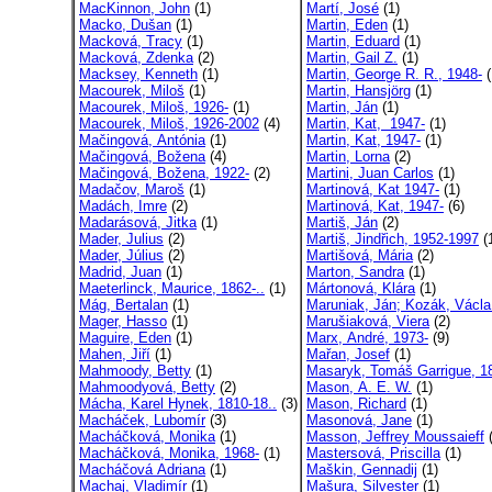
MacKinnon, John
(1)
Martí, José
(1)
Macko, Dušan
(1)
Martin, Eden
(1)
Macková, Tracy
(1)
Martin, Eduard
(1)
Macková, Zdenka
(2)
Martin, Gail Z.
(1)
Macksey, Kenneth
(1)
Martin, George R. R., 1948-
(
Macourek, Miloš
(1)
Martin, Hansjörg
(1)
Macourek, Miloš, 1926-
(1)
Martin, Ján
(1)
Macourek, Miloš, 1926-2002
(4)
Martin, Kat, 1947-
(1)
Mačingová, Antónia
(1)
Martin, Kat, 1947-
(1)
Mačingová, Božena
(4)
Martin, Lorna
(2)
Mačingová, Božena, 1922-
(2)
Martini, Juan Carlos
(1)
Madačov, Maroš
(1)
Martinová, Kat 1947-
(1)
Madách, Imre
(2)
Martinová, Kat, 1947-
(6)
Madarásová, Jitka
(1)
Martiš, Ján
(2)
Mader, Julius
(2)
Martiš, Jindřich, 1952-1997
(
Mader, Július
(2)
Martišová, Mária
(2)
Madrid, Juan
(1)
Marton, Sandra
(1)
Maeterlinck, Maurice, 1862-..
(1)
Mártonová, Klára
(1)
Mág, Bertalan
(1)
Maruniak, Ján; Kozák, Václa
Mager, Hasso
(1)
Marušiaková, Viera
(2)
Maguire, Eden
(1)
Marx, André, 1973-
(9)
Mahen, Jiří
(1)
Mařan, Josef
(1)
Mahmoody, Betty
(1)
Masaryk, Tomáš Garrigue, 18
Mahmoodyová, Betty
(2)
Mason, A. E. W.
(1)
Mácha, Karel Hynek, 1810-18..
(3)
Mason, Richard
(1)
Macháček, Lubomír
(3)
Masonová, Jane
(1)
Macháčková, Monika
(1)
Masson, Jeffrey Moussaieff
(
Macháčková, Monika, 1968-
(1)
Mastersová, Priscilla
(1)
Macháčová Adriana
(1)
Maškin, Gennadij
(1)
Machaj, Vladimír
(1)
Mašura, Silvester
(1)