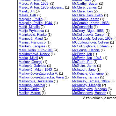
Marec, Anton, 1953-
(3)
McCarthy, Susan
(1)
Marec, Anton, 1953- slovens..
(1)
McClure, James
(1)
Marek, Jiří
(3)
McClure, Ken
(2)
Mareš, Petr
(2)
McClure, Ken, 1942-
(1)
Margolin, Phillip
(3)
McCombie, Karen
(1)
Margolin, Phillip, 1944-
(1)
McCombie, Karen, 1963-
Marič, Mihailo
(2)
McConnachie
(1)
Marije Pryharova
(1)
McCrery, Nigel, 1953-
(1)
Marinkovič, Ranko
(1)
McCullersová, Carson
(1)
Marinová, Maud
(1)
McCullough, Colleen, 1937-
(
Marins, Francisco
(1)
MCCulloughová, Colleen
(1)
Maritain, Jacques
(1)
McCulloughová, Colleen
(2)
Mark Twain, 1835-1910
(4)
McDougal, Dennis
(1)
Markhamová, Nancy
(1)
McEwan, Ian
(1)
Marko, Miloš
(2)
McEwan, Ian, 1948-
(1)
Markov, Georgij
(1)
McGrath, Pat
(1)
Marková, Gabriela
(1)
McGuire, Jamie
(1)
Markovič, Milan, 1943-
(1)
McIntosh, Jane
(1)
Markovičová-Záturecká V.
(1)
McKenzie, Catherine
(2)
Markovičová-Záturecká, Viera
(1)
McKinley, Tamara
(5)
Markovová, Jekaterina
(1)
McKinley, Tamara, 1948-
(3)
Markuša, Anatolij
(1)
McKinney, Meagan
(2)
Marlian Ondrej
(1)
McKinneyová, Meagan
(3)
Marlier, Marcel
(1)
McKinnonová, Hannah
(1)
V zátvorkách je uved