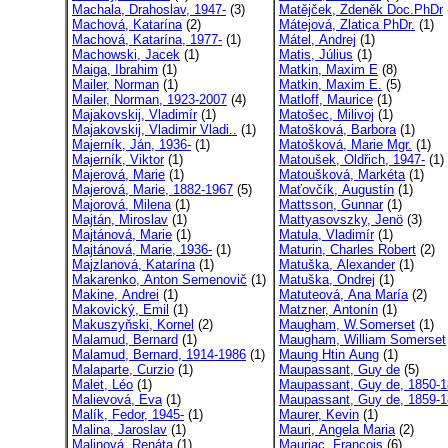
Machala, Drahoslav, 1947-
(3)
Matějček, Zdeněk Doc.PhDr
Machová, Katarína
(2)
Mátejová, Zlatica PhDr.
(1)
Machová, Katarína, 1977-
(1)
Mátel, Andrej
(1)
Machowski, Jacek
(1)
Matis, Július
(1)
Maiga, Ibrahim
(1)
Matkin, Maxim E
(8)
Mailer, Norman
(1)
Matkin, Maxim E.
(5)
Mailer, Norman, 1923-2007
(4)
Matloff, Maurice
(1)
Majakovskij, Vladimír
(1)
Matošec, Milivoj
(1)
Majakovskij, Vladimir Vladi..
(1)
Matošková, Barbora
(1)
Majerník, Ján, 1936-
(1)
Matošková, Marie Mgr.
(1)
Majerník, Viktor
(1)
Matoušek, Oldřich, 1947-
(1)
Majerová, Marie
(1)
Matoušková, Markéta
(1)
Majerová, Marie, 1882-1967
(5)
Maťovčík, Augustín
(1)
Majorová, Milena
(1)
Mattsson, Gunnar
(1)
Majtán, Miroslav
(1)
Mattyasovszky, Jenö
(3)
Majtánová, Marie
(1)
Matula, Vladimír
(1)
Majtánová, Marie, 1936-
(1)
Maturin, Charles Robert
(2)
Majzlanová, Katarína
(1)
Matuška, Alexander
(1)
Makarenko, Anton Semenovič
(1)
Matuška, Ondrej
(1)
Makine, Andrei
(1)
Matuteová, Ana María
(2)
Makovický, Emil
(1)
Matzner, Antonín
(1)
Makuszyňski, Kornel
(2)
Maugham, W.Somerset
(1)
Malamud, Bernard
(1)
Maugham, William Somerset
Malamud, Bernard, 1914-1986
(1)
Maung Htin Aung
(1)
Malaparte, Curzio
(1)
Maupassant, Guy de
(5)
Malet, Léo
(1)
Maupassant, Guy de, 1850-1
Malievová, Eva
(1)
Maupassant, Guy de, 1859-1
Malík, Fedor, 1945-
(1)
Maurer, Kevin
(1)
Malina, Jaroslav
(1)
Mauri, Angela Maria
(2)
Malinová, Renáta
(1)
Mauriac, Francois
(6)