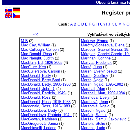
Obecná knižnica Iv
Register p
Časti :
A
B
C
D
E
F
G
H
Ch
I
J
K
L
M
N
O
<<
Vyhľadávať vo všetkýc
M.B
(2)
Marlowe, Emma
(1)
Mac Cay, William
(1)
Maróthy-Šoltésová, Elena
(1)
Mac Cullough, Colleen
(2)
Márquez, Gabriel Garcia, 19.
Mac Donald, Ross
(1)
Márquez, Gabriel García, 19.
Mac Naught, Judith
(1)
Marrinan, Corinne
(1)
MacBain, Ed, 1926-2005
(4)
Marryat, Frederick
(2)
MacClure, Ken
(1)
Marsé, Juan
(1)
MacCullersová, Carson
(1)
Marsh, Evelyn pseud
(1)
MacDonald, Betty
(1)
Marsh, Geoffrey
(1)
MacDonald, Betty Bard
(1)
Marsh, Ngaio
(1)
MacDonald, Betty, 1908-1958
(2)
Marsh, Ngaio, 1895-1982
(1)
MacDonald, John D.
(4)
Marshall, Alan
(1)
MacDonald, Patricia, 1949-
(1)
Marshall, Alan, 1902-1984
(1
MacDonald, Ross
(1)
Marshová, Evelyn
(1)
MacDonald, Ross, 1915-1983
(7)
Marshová, Jean
(1)
Macdonald, Ross, 1915-1983
(2)
Marshová, Ngaio
(3)
MacDonaldová, Betty
(3)
Marsch, Ngaio
(1)
MacDonaldová, Patricia, 194..
(1)
Maršak, Samuil
(1)
MacGowan, Kathleen
(1)
Maršak, Samuil Jakovlevič
(
MacGregorová, Janna
(1)
Martelli, Stelio
(1)
Macchiavelli, Loriano
(1)
Martens, Ludo
(1)