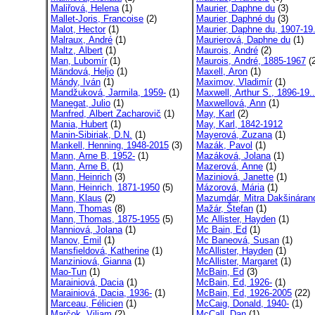
Maliřová, Helena
(1)
Maurier, Daphne du
(3)
Mallet-Joris, Francoise
(2)
Maurier, Daphné du
(3)
Malot, Hector
(1)
Maurier, Daphne du, 1907-19.
Malraux, André
(1)
Maurierová, Daphne du
(1)
Maltz, Albert
(1)
Maurois, André
(2)
Man, Lubomír
(1)
Maurois, André, 1885-1967
(2
Mändová, Heljo
(1)
Maxell, Aron
(1)
Mándy, Iván
(1)
Maximov, Vladimír
(1)
Mandžuková, Jarmila, 1959-
(1)
Maxwell, Arthur S., 1896-19..
Manegat, Julio
(1)
Maxwellová, Ann
(1)
Manfred, Albert Zacharovič
(1)
May, Karl
(2)
Mania, Hubert
(1)
May, Karl, 1842-1912
Manin-Sibiriak, D.N.
(1)
Mayerová, Zuzana
(1)
Mankell, Henning, 1948-2015
(3)
Mazák, Pavol
(1)
Mann, Arne B, 1952-
(1)
Mazáková, Jolana
(1)
Mann, Arne B.
(1)
Mazerová, Anne
(1)
Mann, Heinrich
(3)
Maziniová, Janette
(1)
Mann, Heinrich, 1871-1950
(5)
Mázorová, Mária
(1)
Mann, Klaus
(2)
Mazumdár, Mitra Dakšinárand
Mann, Thomas
(8)
Mažár, Štefan
(1)
Mann, Thomas, 1875-1955
(5)
Mc Allister, Hayden
(1)
Manniová, Jolana
(1)
Mc Bain, Ed
(1)
Manov, Emil
(1)
Mc Baneová, Susan
(1)
Mansfieldová, Katherine
(1)
McAllister, Hayden
(1)
Manziniová, Gianna
(1)
McAllister, Margaret
(1)
Mao-Tun
(1)
McBain, Ed
(3)
Marainiová, Dacia
(1)
McBain, Ed, 1926-
(1)
Marainiová, Dacia, 1936-
(1)
McBain, Ed, 1926-2005
(22)
Marceau, Félicien
(1)
McCaig, Donald, 1940-
(1)
Marčok, Viliam
(2)
McCall, Dan
(1)