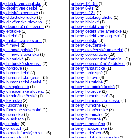
dky detektívne anglické
(3)
príbehy 12-15 r
(1)
dky detektívne české
(1)
príbehy 6-9 r
(2)
dky detské slovenské
(1)
príbehy 9-12 r
(1)
dky didaktické ruské
(1)
príbehy autobiografické
(1)
dky dievčenské slovens..
(1)
príbehy biblické
(1)
dky dobrodružné sloven..
(2)
príbehy detektívne
(4)
dky erotické
(2)
príbehy detektívne americké
(1)
dky etické
(1)
príbehy detektívne anglické
(1)
dky fantastické sloven..
(1)
príbehy detské
(3)
dky filmové
(2)
príbehy dievčenské
dky filmové poľské
(1)
príbehy dievčenské americké
(1)
dky filmové slovenské
(1)
príbehy dobrodružné
(29)
dky historické
(4)
príbehy dobrodružné francúz..
(1)
ky historické slovens..
(2)
príbehy dobrodružné škótske..
(1)
dky hororové
(1)
príbehy fantastické
(1)
dky humoristické
(7)
príbehy fantazijné
(1)
dky humoristické (pros..
(3)
príbehy filmové
(4)
dky humoristické české
(1)
príbehy historické
(5)
dky chlapčenské
(1)
príbehy historické české
(1)
dky chlapčenské sloven..
(1)
príbehy hororové
(1)
dky kriminálne české
(1)
príbehy humoristické
(3)
dky lekárske
(2)
príbehy humoristické české
(1)
dky ľúbostné
(1)
príbehy humorné
(2)
dky ľúbostné slovenské
(1)
príbehy chlapčenské
(3)
dky nemecké
(1)
príbehy kriminálne
(2)
dky o láskach
(1)
príbehy ľúbostné
(7)
dky o láske
(8)
príbehy mravoučné
(1)
dky o ľuďoch
(1)
príbehy náboženské
(1)
dky o medziľudských vz..
(5)
príbehy o deťoch
(65)
dky o prírode
(4)
príbehy o deťoch nemecké
(1)