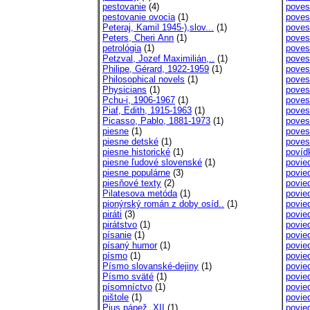
pestovanie
(4)
poves
pestovanie ovocia
(1)
povest
Peteraj, Kamil 1945-),slov...
(1)
poves
Peters, Cheri Ann
(1)
poves
petrológia
(1)
poves
Petzval, Jozef Maximilián,..
(1)
poves
Philipe, Gérard, 1922-1959
(1)
poves
Philosophical novels
(1)
poves
Physicians
(1)
poves
Pchu-i, 1906-1967
(1)
poves
Piaf, Edith, 1915-1963
(1)
poves
Picasso, Pablo, 1881-1973
(1)
poves
piesne
(1)
povest
piesne detské
(1)
povest
piesne historické
(1)
povíd
piesne ľudové slovenské
(1)
povie
piesne populárne
(3)
povie
piesňové texty
(2)
povie
Pilatesova metóda
(1)
povie
pionýrský román z doby osíd..
(1)
povie
piráti
(3)
povie
pirátstvo
(1)
povie
písanie
(1)
povied
písaný humor
(1)
povie
písmo
(1)
povie
Písmo slovanské-dejiny
(1)
povie
Písmo sväté
(1)
povie
písomníctvo
(1)
povie
pištole
(1)
povie
Pius pápež, XII
(1)
povie