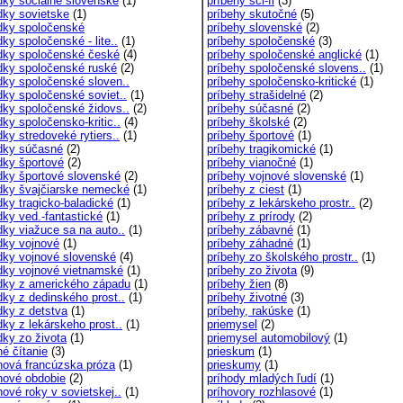
dky sociálne slovenské
(1)
príbehy sci-fi
(3)
dky sovietske
(1)
príbehy skutočné
(5)
dky spoločenské
príbehy slovenské
(2)
ky spoločenské - lite..
(1)
príbehy spoločenské
(3)
dky spoločenské české
(4)
príbehy spoločenské anglické
(1)
dky spoločenské ruské
(2)
príbehy spoločenské slovens..
(1)
dky spoločenské sloven..
príbehy spoločensko-kritické
(1)
dky spoločenské soviet..
(1)
príbehy strašidelné
(2)
dky spoločenské židovs..
(2)
príbehy súčasné
(2)
ky spoločensko-kritic..
(4)
príbehy školské
(2)
ky stredoveké rytiers..
(1)
príbehy športové
(1)
dky súčasné
(2)
príbehy tragikomické
(1)
dky športové
(2)
príbehy vianočné
(1)
dky športové slovenské
(2)
príbehy vojnové slovenské
(1)
dky švajčiarske nemecké
(1)
príbehy z ciest
(1)
dky tragicko-baladické
(1)
príbehy z lekárskeho prostr..
(2)
dky ved.-fantastické
(1)
príbehy z prírody
(2)
dky viažuce sa na auto..
(1)
príbehy zábavné
(1)
dky vojnové
(1)
príbehy záhadné
(1)
dky vojnové slovenské
(4)
príbehy zo školského prostr..
(1)
dky vojnové vietnamské
(1)
príbehy zo života
(9)
dky z amerického západu
(1)
príbehy žien
(8)
dky z dedinského prost..
(1)
príbehy životné
(3)
dky z detstva
(1)
príbehy, rakúske
(1)
dky z lekárskeho prost..
(1)
priemysel
(2)
dky zo života
(1)
priemysel automobilový
(1)
né čítanie
(3)
prieskum
(1)
nová francúzska próza
(1)
prieskumy
(1)
nové obdobie
(2)
príhody mladých ľudí
(1)
nové roky v sovietskej..
(1)
príhovory rozhlasové
(1)