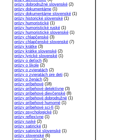
prózy dobrodružné slovenské
(2)
prózy dokumentárne
(1)
prózy dokumentárne slovenské
(1)
prózy historické slovenské
(1)
prózy humoristické
(1)
prózy humoristické ruské
(1)
prózy humoristické slovenské
(1)
prózy chlapčenské
(3)
prózy chlapčenské slovenské
(7)
prózy krátke
(3)
prózy krátke slovenské
(2)
prózy lyrické slovenské
(1)
prózy o deťoch
(5)
prózy o škole
(2)
prózy o zvieratách
(2)
prózy o zvieratách pre deti
(1)
prózy o ženách
(2)
prózy príbehové
(18)
prózy príbehové detektívne
(3)
prózy príbehové dievčenské
(8)
prózy príbehové dobrodružné
(1)
prózy príbehové humorné
(1)
prózy príbehové sci-fi
(1)
prózy psychologické
(1)
prózy reflexívne
(1)
prózy ruské
(2)
prózy satirické
(1)
prózy satirické slovenské
(1)
prózy slovenské
(6)