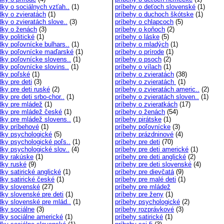
dky o sociálnych vzťah..
(1)
príbehy o deťoch slovenské
(1)
dky o zvieratách
(1)
príbehy o duchoch škótske
(1)
dky o zvieratách slove..
(3)
príbehy o chlapcoch
(5)
dky o ženách
(3)
príbehy o koňoch
(2)
ky politické
(1)
príbehy o láske
(5)
dky poľovnícke bulhars..
(1)
príbehy o mladých
(1)
dky poľovnícke maďarské
(1)
príbehy o prírode
(1)
dky poľovnícke slovens..
(1)
príbehy o psoch
(2)
dky poľovnícke slovins..
(1)
príbehy o vílach
(1)
dky poľské
(1)
príbehy o zvieratách
(38)
ky pre deti
(3)
príbehy o zvieratách
(1)
dky pre deti ruské
(2)
príbehy o zvieratách americ..
(2)
ky pre deti srbo-chor..
(1)
príbehy o zvieratách sloven..
(1)
dky pre mládež
(1)
príbehy o zvieratkách
(17)
dky pre mládež české
(1)
príbehy o ženách
(54)
dky pre mládež slovens..
(1)
príbehy pirátske
(1)
dky príbehové
(1)
príbehy poľovnícke
(3)
dky psychologické
(5)
príbehy prázdninové
(4)
dky psychologické poľs..
(1)
príbehy pre deti
(70)
dky psychologické slov..
(4)
príbehy pre deti americké
(1)
dky rakúske
(1)
príbehy pre deti anglické
(2)
dky ruské
(9)
príbehy pre deti slovenské
(4)
ky satirické anglické
(1)
príbehy pre dievčatá
(9)
dky satirické české
(1)
príbehy pre malé deti
(1)
dky slovenské
(27)
príbehy pre mládež
dky slovenské pre deti
(1)
príbehy pre ženy
(1)
dky slovenské pre mlád..
(1)
príbehy psychologické
(2)
dky sociálne
(3)
príbehy rozprávkové
(3)
dky sociálne americké
(1)
príbehy satirické
(1)