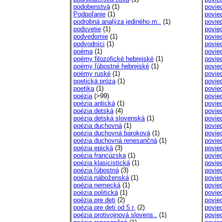
podobenstvá
(1)
povie
Podpoľanie
(1)
povie
podrobná analýza jediného m..
(1)
povie
podsvetie
(1)
povie
podvedomie
(1)
povied
podvodníci
(1)
povie
poéma
(1)
povie
poémy filozofické hebrejské
(1)
povie
poémy ľúbostné hebrejské
(1)
povie
poémy ruské
(1)
povie
poetická próza
(1)
povied
poetika
(1)
povie
poézia
(>99)
povied
poézia antická
(1)
povie
poézia detská
(4)
povie
poézia detská slovenská
(1)
povie
poézia duchovná
(1)
povie
poézia duchovná baroková
(1)
povie
poézia duchovná renesančná
(1)
povie
poézia epická
(3)
povie
poézia francúzska
(1)
povie
poézia klasicistická
(1)
povie
poézia ľúbostná
(3)
povied
poézia náboženská
(1)
povie
poézia nemecká
(1)
povie
poézia politická
(1)
povie
poézia pre deti
(2)
povie
poézia pre deti od 5 r.
(2)
povie
poézia protivojnová slovens..
(1)
povie