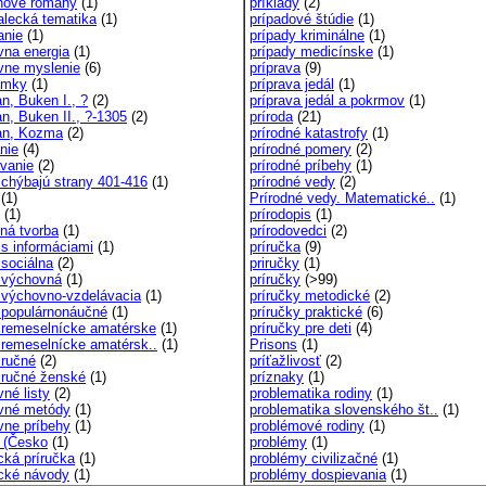
nové romány
(1)
príklady
(2)
alecká tematika
(1)
prípadové štúdie
(1)
anie
(1)
prípady kriminálne
(1)
vna energia
(1)
prípady medicínske
(1)
ívne myslenie
(6)
príprava
(9)
ámky
(1)
príprava jedál
(1)
n, Buken I., ?
(2)
príprava jedál a pokrmov
(1)
n, Buken II., ?-1305
(2)
príroda
(21)
an, Kozma
(2)
prírodné katastrofy
(1)
nie
(4)
prírodné pomery
(2)
vanie
(2)
prírodné príbehy
(1)
 chýbajú strany 401-416
(1)
prírodné vedy
(2)
(1)
Prírodné vedy. Matematické..
(1)
(1)
prírodopis
(1)
ná tvorba
(1)
prírodovedci
(2)
 s informáciami
(1)
príručka
(9)
 sociálna
(2)
priručky
(1)
 výchovná
(1)
príručky
(>99)
 výchovno-vzdelávacia
(1)
príručky metodické
(2)
 populárnonáučné
(1)
príručky praktické
(6)
 remeselnícke amatérske
(1)
príručky pre deti
(4)
 remeselnícke amatérsk..
(1)
Prisons
(1)
 ručné
(2)
príťažlivosť
(2)
 ručné ženské
(1)
príznaky
(1)
né listy
(2)
problematika rodiny
(1)
vné metódy
(1)
problematika slovenského št..
(1)
vne príbehy
(1)
problémové rodiny
(1)
 (Česko
(1)
problémy
(1)
cká príručka
(1)
problémy civilizačné
(1)
ické návody
(1)
problémy dospievania
(1)