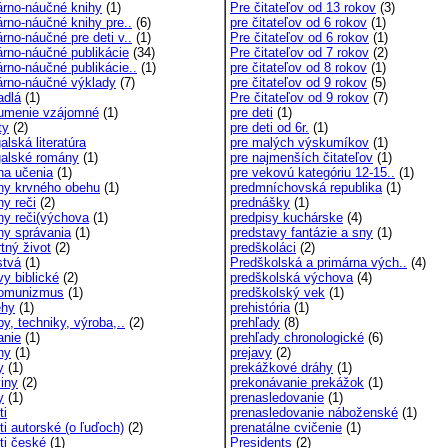
árno-náučné knihy
(1)
Pre čitateľov od 13 rokov
(3)
árno-náučné knihy pre..
(6)
pre čitateľov od 6 rokov
(1)
rno-náučné pre deti v..
(1)
Pre čitateľov od 6 rokov
(1)
árno-náučné publikácie
(34)
Pre čitateľov od 7 rokov
(2)
árno-náučné publikácie..
(1)
pre čitateľov od 8 rokov
(1)
árno-náučné výklady
(7)
pre čitateľov od 9 rokov
(5)
adlá
(1)
Pre čitateľov od 9 rokov
(7)
umenie vzájomné
(1)
pre deti
(1)
ty
(2)
pre deti od 6r.
(1)
alská literatúra
pre malých výskumíkov
(1)
galské romány
(1)
pre najmenších čitateľov
(1)
ha učenia
(1)
pre vekovú kategóriu 12-15..
(1)
hy krvného obehu
(1)
predmníchovská republika
(1)
hy reči
(2)
prednášky
(1)
hy reči(výchova
(1)
predpisy kuchárske
(4)
hy správania
(1)
predstavy fantázie a sny
(1)
tný život
(2)
predškoláci
(2)
stvá
(1)
Predškolská a primárna vých..
(4)
vy biblické
(2)
predškolská výchova
(4)
komunizmus
(1)
predškolský vek
(1)
ehy
(1)
prehistória
(1)
y, techniky, výroba,..
(2)
prehľady
(8)
anie
(1)
prehľady chronologické
(6)
ny
(1)
prejavy
(2)
y
(1)
prekážkové dráhy
(1)
viny
(2)
prekonávanie prekážok
(1)
y
(1)
prenasledovanie
(1)
ti
prenasledovanie náboženské
(1)
ti autorské (o ľuďoch)
(2)
prenatálne cvičenie
(1)
ti české
(1)
Presidents
(2)