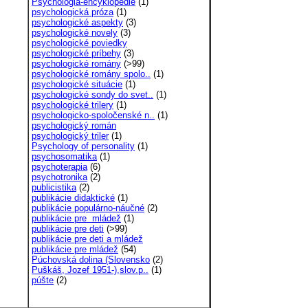
Psychológia-encyklopédie
(1)
psychologická próza
(1)
psychologické aspekty
(3)
psychologické novely
(3)
psychologické poviedky
psychologické príbehy
(3)
psychologické romány
(>99)
psychologické romány spolo..
(1)
psychologické situácie
(1)
psychologické sondy do svet..
(1)
psychologické trilery
(1)
psychologicko-spoločenské n..
(1)
psychologický román
psychologický triler
(1)
Psychology of personality
(1)
psychosomatika
(1)
psychoterapia
(6)
psychotronika
(2)
publicistika
(2)
publikácie didaktické
(1)
publikácie populárno-náučné
(2)
publikácie pre mládež
(1)
publikácie pre deti
(>99)
publikácie pre deti a mládež
publikácie pre mládež
(54)
Púchovská dolina (Slovensko
(2)
Puškáš, Jozef 1951-),slov.p..
(1)
púšte
(2)