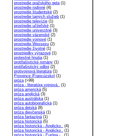
prostredie pražského geta
(1)
prostredie rodinné
(4)
prostredie študentské
(2)
prostredie tajných služieb
(1)
prostredie televízie
(1)
prostredie učiteľské
(1)
prostredie univerzitné
(3)
prostredie väzenské
(2)
prostredie vojnové
(1)
prostredie Wessexu
(2)
prostredie životné
(1)
prostriedky výrazové
(1)
protestné hnutia
(1)
protifašistické romány
(1)
protifašistický odboj
(2)
protivojnová literatúra
(1)
Provence (Francúzsko)
(1)
próza
(>99)
próza - literatúra vojnová..
(1)
próza americká
(5)
próza anglická
(3)
próza austrálska
(1)
próza autobiografická
(1)
próza detská
(8)
próza dievčenská
(1)
próza fantazijná
(1)
próza historická
(5)
próza historická - Anglicko..
(4)
próza historická - Anglicko..
(1)
próza historická - Európa -..
(1)