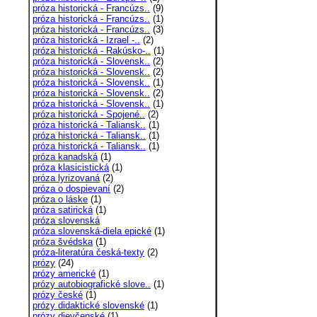
próza historická - Francúzs..
(9)
próza historická - Francúzs..
(1)
próza historická - Francúzs..
(3)
próza historická - Izrael -..
(2)
próza historická - Rakúsko-..
(1)
próza historická - Slovensk..
(2)
próza historická - Slovensk..
(2)
próza historická - Slovensk..
(1)
próza historická - Slovensk..
(2)
próza historická - Slovensk..
(1)
próza historická - Spojené..
(2)
próza historická - Taliansk..
(1)
próza historická - Taliansk..
(1)
próza historická - Taliansk..
(1)
próza kanadská
(1)
próza klasicistická
(1)
próza lyrizovaná
(2)
próza o dospievaní
(2)
próza o láske
(1)
próza satirická
(1)
próza slovenská
próza slovenská-diela epické
(1)
próza švédska
(1)
próza-literatúra česká-texty
(2)
prózy
(24)
prózy americké
(1)
prózy autobiografické slove..
(1)
prózy české
(1)
prózy didaktické slovenské
(1)
prózy dievčenské
(1)