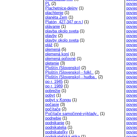
PL
(2)
povie
Plachetnice-dejiny
(1)
povie
plachtenie
(1)
povie
planéta Zem
(1)
povie
Platón, 427-347 pr.n.l
(1)
povie
plávanie
(1)
povie
plavba okolo sveta
(1)
povie
plavby
(2)
povie
plavby okolo sveta
(1)
povie
pláž
(1)
povie
plemená
(5)
povie
plemená koní
(1)
povie
plemená poľovné
(1)
povie
pletenie
(3)
povied
Ploštín (Slovensko)
(2)
povie
Ploštín (Slovensko) - folkl..
(2)
povie
Ploštín (Slovensko) - hudba..
(2)
povie
po r. 1945
(1)
povie
po r. 1989
(1)
povie
pobrežie
(1)
povie
pobyt
(1)
povie
pobyt v Kongu
(1)
povie
počasie
(3)
povie
počítače
(2)
povie
Počítače samočinné-výklady..
(1)
povie
podnebie
(1)
povie
podnikanie
(1)
povie
podnikatelia
(1)
povie
podnikateľky
(1)
povie
podnikateľská etika
(1)
povie