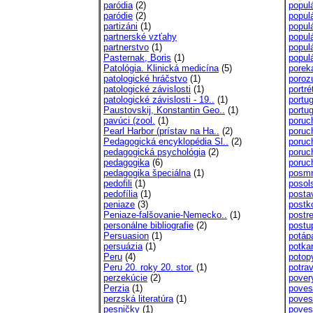
paródia
(2)
popul
paródie
(2)
popul
partizáni
(1)
populá
partnerské vzťahy
popul
partnerstvo
(1)
popul
Pasternak, Boris
(1)
popul
Patológia. Klinická medicína
(5)
porek
patologické hráčstvo
(1)
poroz
patologické závislosti
(1)
portré
patologické závislosti - 19..
(1)
portug
Paustovskij, Konstantin Geo..
(1)
portu
pavúci (zool.
(1)
poruc
Pearl Harbor (prístav na Ha..
(2)
poruc
Pedagogická encyklopédia Sl..
(2)
poruc
pedagogická psychológia
(2)
poruc
pedagogika
(6)
poruc
pedagogika špeciálna
(1)
posmr
pedofili
(1)
posol
pedofília
(1)
posta
peniaze
(3)
post
Peniaze-falšovanie-Nemecko..
(1)
postr
personálne bibliografie
(2)
postup
Persuasion
(1)
potáp
persuázia
(1)
potka
Peru
(4)
potop
Peru 20. roky 20. stor.
(1)
potra
perzekúcie
(2)
pover
Perzia
(1)
poves
perzská literatúra
(1)
poves
pesničky
(1)
poves