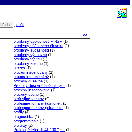
,
späť
>>
problémy spoločnosti v NSR
(1)
problémy súčasného človeka
(1)
problémy súčasnosti
(1)
problémy výchovné
(1)
problémy vývinu
(1)
problémy životné
(1)
proces
(1)
proces inscenovaný
(1)
proces komunikačný
(1)
procesy duševné
(1)
Procesy duševné-liečenie-ps..
(1)
procesy inscenované
(1)
procesy súdne
(1)
profesijné romány
(9)
profesijné romány (justičné..
(2)
profesijné romány (lekárske..
(1)
profily
(4)
prognostika
(1)
programovanie
(1)
projekty
(2)
Prokop, Štefan 1941-1987),s..
(1)