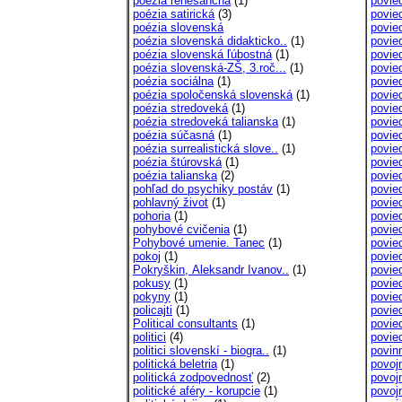
poézia renesančná
(1)
povie
poézia satirická
(3)
povie
poézia slovenská
povie
poézia slovenská didakticko..
(1)
povied
poézia slovenská ľúbostná
(1)
povie
poézia slovenská-ZŠ, 3.roč...
(1)
povie
poézia sociálna
(1)
povie
poézia spoločenská slovenská
(1)
povie
poézia stredoveká
(1)
povie
poézia stredoveká talianska
(1)
povied
poézia súčasná
(1)
povied
poézia surrealistická slove..
(1)
povie
poézia štúrovská
(1)
povie
poézia talianska
(2)
povie
pohľad do psychiky postáv
(1)
povie
pohlavný život
(1)
povie
pohoria
(1)
povie
pohybové cvičenia
(1)
povie
Pohybové umenie. Tanec
(1)
povie
pokoj
(1)
povie
Pokryškin, Aleksandr Ivanov..
(1)
povie
pokusy
(1)
povie
pokyny
(1)
povie
policajti
(1)
povie
Political consultants
(1)
povie
politici
(4)
povie
politici slovenskí - biogra..
(1)
povin
politická beletria
(1)
povoj
politická zodpovednosť
(2)
povoj
politické aféry - korupcie
(1)
povoj