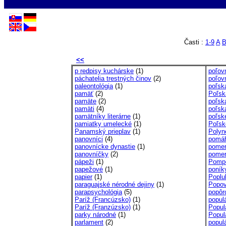
Časti :
1-9
A
<<
p redpisy kuchárske
(1)
poľov
páchatelia trestných činov
(2)
poľov
paleontológia
(1)
poľská
pamäť
(2)
Poľská
pamäte
(2)
poľsk
pamäti
(4)
poľsk
pamätníky literárne
(1)
poľsk
pamiatky umelecké
(1)
Poľsk
Panamský prieplav
(1)
Polyn
panovníci
(4)
pomáh
panovnícke dynastie
(1)
pomer
panovníčky
(2)
pomer
pápeži
(1)
Pompe
papežové
(1)
poník
papier
(1)
Poplu
paraguajské nérodné dejiny
(1)
Popovi
parapsychológia
(5)
popôr
Paríž (Francúzsko)
(1)
populá
Paríž (Franzúzsko)
(1)
Popula
parky národné
(1)
Popul
parlament
(2)
populá