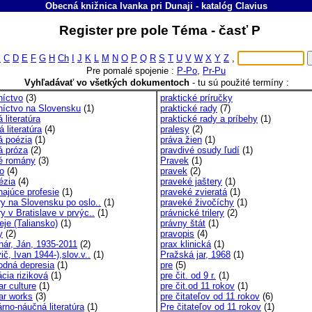
Obecná knižnica Ivanka pri Dunaji
-
katalóg
Clavius
Register pre pole Téma - časť P
B
C
D
E
F
G
H
Ch
I
J
K
L
M
N
O
P
Q
R
S
T
U
V
W
X
Y
Z
,
Pre pomalé spojenie :
P-Po
,
Pr-Pu
Vyhľadávať vo všetkých dokumentoch
-
tu sú použité termíny :
níctvo
(3)
praktické príručky
níctvo na Slovensku
(1)
praktické rady
(7)
 literatúra
praktické rady a príbehy
(1)
 literatúra
(4)
pralesy
(2)
á poézia
(1)
práva žien
(1)
á próza
(2)
pravdivé osudy ľudí
(1)
é romány
(3)
Pravek
(1)
o
(4)
pravek
(2)
ézia
(4)
praveké jaštery
(1)
ajúce profesie
(1)
praveké zvieratá
(1)
y na Slovensku po oslo..
(1)
praveké živočíchy
(1)
y v Bratislave v prvýc..
(1)
právnické trilery
(2)
je (Taliansko)
(1)
právny štát
(1)
y
(2)
pravopis
(4)
hár, Ján, 1935-2011
(2)
prax klinická
(1)
č, Ivan 1944-),slov.v..
(1)
Pražská jar, 1968
(1)
odná depresia
(1)
pre
(5)
cia riziková
(1)
pre čit. od 9 r.
(1)
r culture
(1)
pre čit.od 11 rokov
(1)
ar works
(3)
pre čitateľov od 11 rokov
(6)
rno-náučná literatúra
(1)
Pre čitateľov od 11 rokov
(1)