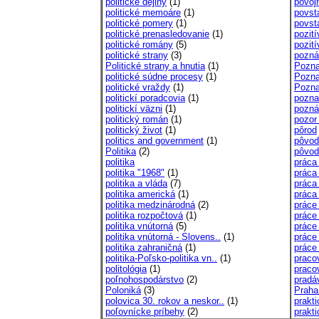
politické dejiny
(1)
povoj
politické memoáre
(1)
povst
politické pomery
(1)
povst
politické prenasledovanie
(1)
pozití
politické romány
(5)
pozit
politické strany
(3)
pozn
Politické strany a hnutia
(1)
Pozna
politické súdne procesy
(1)
Pozna
politické vraždy
(1)
Pozn
politickí poradcovia
(1)
pozna
politickí väzni
(1)
pozná
politický román
(1)
pozor
politický život
(1)
pôrod
politics and government
(1)
pôvod
Politika
(2)
pôvod
politika
práca
politika "1968"
(1)
práca
politika a vláda
(7)
práca
politika americká
(1)
práca
politika medzinárodná
(2)
práce
politika rozpočtová
(1)
práce
politika vnútorná
(5)
práce
politika vnútorná - Slovens..
(1)
práce
politika zahraničná
(1)
práce
politika-Poľsko-politika vn..
(1)
pracov
politológia
(1)
praco
poľnohospodárstvo
(2)
pradá
Poloniká
(3)
Praha
polovica 30. rokov a neskor..
(1)
prakti
poľovnícke príbehy
(2)
prakt