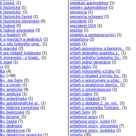
ti české
(1)
pretekári automobiloví
(1)
i historické
(1)
preteky automobilové
(1)
ti historické
(1)
prevencia
(1)
ti historické české
(1)
prevencia ochorení
(1)
ti historické slovenské
(6)
prezidenti
(2)
ti ľudové
(5)
prezidenti USA
(1)
ti ľudové slovenské
(3)
prežitie
(1)
ti o hradoch
(2)
priatelia a spolupracovníci
(1)
ti o mestách a dedinách
(1)
priateľstvo
(2)
ti o sile ľudového ume..
(1)
príbeh
(1)
ti oravské
(2)
príbeh astronómov a banskýc..
(1)
ti pre mládež kubánske
(1)
príbeh drobného úradníka z..
(1)
i slovenské - o hrado..
(1)
príbeh jedného ľudského živ..
(1)
i staré
(1)
príbeh jednej generácie
(1)
ky
(1)
príbeh lásky
(1)
dka
(4)
príbeh milostného vzťahu
(1)
dky
(>99)
príbeh o hľadaní zmyslu živ..
(1)
dky pre ženy
(2)
príbeh o porozumení a strac..
(1)
dky a novely
(1)
príbeh o priateľstve dievča..
(1)
dky americké
(4)
príbeh o stroskotancovi
(1)
dky anglické
(1)
príbeh rodiny
(1)
dky argentínske
(1)
príbeh z mladosti
(1)
ky autobiografické sl..
(1)
príbeh z obdobia 2. sv. voj..
(1)
dky biblické černošské
(1)
príbeh z prostredia Toskáns..
(1)
dky bieloruské
(1)
príbeh ženy
(2)
dky bizarné
(1)
príbehové prózy
(7)
dky české
(7)
príbehové prózy, ruské
(1)
dky dedinské
príbehové prózy, slovenské
(7)
dky detektívne
(3)
príbehové prózy, švédske
(2)
dky detektívne americké
(1)
príbehy
(35)