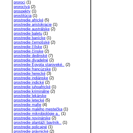
proroci
(1)
proroctvá
(2)
prospekty
(1)
prostitúcia
(1)
prostredie africké
(5)
prostredie aristokracie
(1)
prostredie austrálske
(2)
prostredie baletu
(1)
prostredie banícke
(1)
prostredie černošské
(2)
prostredie čílske
(1)
prostredie čínske
(2)
prostredie dedinské
(7)
prostredie divadelné
(2)
prostredie Egypta staroveké..
(2)
prostredie francúzske
(1)
prostredie herecké
(3)
prostredie indiánske
(2)
prostredie indické
(2)
prostredie juhoafrické
(1)
prostredie kriminálne
(2)
prostredie lekárske
prostredie letecké
(5)
prostredie mafie
(4)
prostredie malého mestečka
(1)
prostredie mikrobiológie a..
(1)
prostredie novinárske
(2)
prostredie plantáží bavlník..
(1)
prostredie policajné
(1)
prostredie právnické
(2)