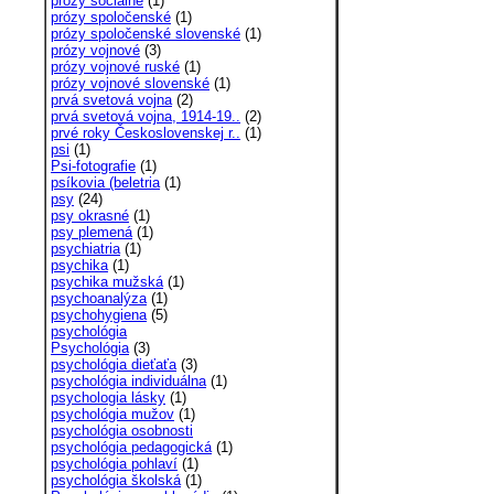
prózy sociálne
(1)
prózy spoločenské
(1)
prózy spoločenské slovenské
(1)
prózy vojnové
(3)
prózy vojnové ruské
(1)
prózy vojnové slovenské
(1)
prvá svetová vojna
(2)
prvá svetová vojna, 1914-19..
(2)
prvé roky Československej r..
(1)
psi
(1)
Psi-fotografie
(1)
psíkovia (beletria
(1)
psy
(24)
psy okrasné
(1)
psy plemená
(1)
psychiatria
(1)
psychika
(1)
psychika mužská
(1)
psychoanalýza
(1)
psychohygiena
(5)
psychológia
Psychológia
(3)
psychológia dieťaťa
(3)
psychológia individuálna
(1)
psychologia lásky
(1)
psychológia mužov
(1)
psychológia osobnosti
psychológia pedagogická
(1)
psychológia pohlaví
(1)
psychológia školská
(1)