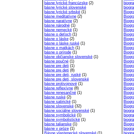
básne lyrické francúzske
(2)
biogra
básne lyrické slovenské
biogr
básne lyrické srbské
(1)
Biogra
básne meditatívne
(2)
Biogra
básne naratívne
(2)
Biogra
básne národné
(1)
Biogra
básne nemecké
(1)
Biogra
básne o deťoch
(1)
Biogra
básne o láske
(2)
Biogra
básne o láske ruské
(1)
Biogra
básne o matkách
(1)
Biogra
básne o prírode
(1)
Biogra
básne občianske slovenské
(1)
Biogra
básne poučné
(1)
Biogra
basne pre deti
(1)
Biogra
básne pre deti
(8)
Biogra
básne pre deti, ruské
(1)
Biogra
básne pre deti, slovenské
Biogra
básne protivojnové
(1)
Biogra
básne reflexívne
(8)
Biogra
básne renesančné
(1)
Biogra
básne ruské
(2)
Biogra
básne satirické
(1)
Biogra
básne slovenské
(32)
Biogra
básne sociálne slovenské
(1)
biogra
básne symbolické
(1)
biogra
básne symbolistické
(1)
biogr
básne talianske
(1)
Biogra
básne v próze
(1)
biogra
Básne vlastenecké slovenské
(1)
biogra