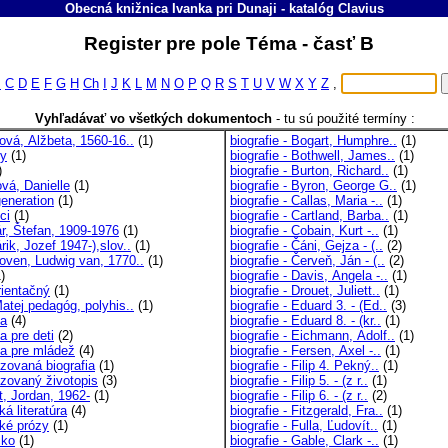
Obecná knižnica Ivanka pri Dunaji
-
katalóg
Clavius
Register pre pole Téma - časť B
B
C
D
E
F
G
H
Ch
I
J
K
L
M
N
O
P
Q
R
S
T
U
V
W
X
Y
Z
,
Vyhľadávať vo všetkých dokumentoch
-
tu sú použité termíny :
ová, Alžbeta, 1560-16..
(1)
biografie - Bogart, Humphre..
(1)
y
(1)
biografie - Bothwell, James..
(1)
)
biografie - Burton, Richard..
(1)
vá, Danielle
(1)
biografie - Byron, George G..
(1)
generation
(1)
biografie - Callas, Maria -..
(1)
ci
(1)
biografie - Cartland, Barba..
(1)
r, Štefan, 1909-1976
(1)
biografie - Cobain, Kurt -..
(1)
ik, Jozef 1947-),slov..
(1)
biografie - Čáni, Gejza - (..
(2)
oven, Ludwig van, 1770..
(1)
biografie - Červeň, Ján - (..
(2)
)
biografie - Davis, Angela -..
(1)
rientačný
(1)
biografie - Drouet, Juliett..
(1)
atej pedagóg, polyhis..
(1)
biografie - Eduard 3. - (Ed..
(3)
ia
(4)
biografie - Eduard 8. - (kr..
(1)
ia pre deti
(2)
biografie - Eichmann, Adolf..
(1)
ia pre mládež
(4)
biografie - Fersen, Axel -..
(1)
izovaná biografia
(1)
biografie - Filip 4. Pekný..
(1)
izovaný životopis
(3)
biografie - Filip 5. - (z r..
(1)
t, Jordan, 1962-
(1)
biografie - Filip 6. - (z r..
(2)
ká literatúra
(4)
biografie - Fitzgerald, Fra..
(1)
cké prózy
(1)
biografie - Fulla, Ľudovít..
(1)
cko
(1)
biografie - Gable, Clark -..
(1)