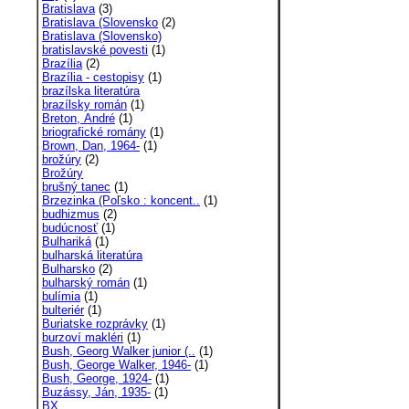
Bratislava
(3)
Bratislava (Slovensko
(2)
Bratislava (Slovensko)
bratislavské povesti
(1)
Brazília
(2)
Brazília - cestopisy
(1)
brazílska literatúra
brazílsky román
(1)
Breton, André
(1)
briografické romány
(1)
Brown, Dan, 1964-
(1)
brožúry
(2)
Brožúry
brušný tanec
(1)
Brzezinka (Poľsko : koncent..
(1)
budhizmus
(2)
budúcnosť
(1)
Bulhariká
(1)
bulharská literatúra
Bulharsko
(2)
bulharský román
(1)
bulímia
(1)
bulteriér
(1)
Buriatske rozprávky
(1)
burzoví makléri
(1)
Bush, Georg Walker junior (..
(1)
Bush, George Walker, 1946-
(1)
Bush, George, 1924-
(1)
Buzássy, Ján, 1935-
(1)
BX