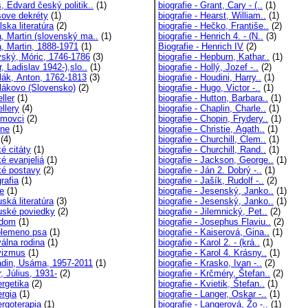
, Edvard český politik..
(1)
biografie - Grant, Cary - (..
(1)
ove dekréty
(1)
biografie - Hearst, William..
(1)
ska literatúra
(2)
biografie - Hečko, Františe..
(2)
, Martin (slovenský ma..
(1)
biografie - Henrich 4. - (N..
(3)
, Martin, 1888-1971
(1)
Biografie - Henrich IV
(2)
ský, Móric, 1746-1786
(3)
biografie - Hepburn, Kathar..
(1)
, Ladislav 1942-),slo..
(1)
biografie - Hollý, Jozef -..
(2)
lák, Anton, 1762-1813
(3)
biografie - Houdini, Harry..
(1)
lákovo (Slovensko)
(2)
biografie - Hugo, Victor -..
(1)
ller
(1)
biografie - Hutton, Barbara..
(1)
llery
(4)
biografie - Chaplin, Charle..
(1)
movci
(2)
biografie - Chopin, Frydery..
(1)
ne
(1)
biografie - Christie, Agath..
(1)
(4)
biografie - Churchill, Clem..
(1)
ké citáty
(1)
biografie - Churchill, Rand..
(1)
ké evanjeliá
(1)
biografie - Jackson, George..
(1)
cké postavy
(2)
biografie - Ján 2. Dobrý -..
(1)
grafia
(1)
biografie - Jašík, Rudolf -..
(2)
le
(1)
biografie - Jesenský, Janko..
(1)
uská literatúra
(3)
biografie - Jesenský, Janko..
(1)
ruské poviedky
(2)
biografie - Jilemnický, Pet..
(2)
 dom
(1)
biografie - Josephus Flaviu..
(2)
(plemeno psa
(1)
biografie - Kaiserová, Gina..
(1)
válna rodina
(1)
biografie - Karol 2. - (krá..
(1)
gvizmus
(1)
biografie - Karol 4. Krásny..
(1)
ádin, Usáma, 1957-2011
(1)
biografie - Krasko, Ivan -..
(2)
, Július, 1931-
(2)
biografie - Krčméry, Štefan..
(2)
ergetika
(2)
biografie - Kvietik, Štefan..
(1)
ergia
(1)
biografie - Langer, Oskar -..
(1)
ergoterapia
(1)
biografie - Langerová, Žo -..
(1)