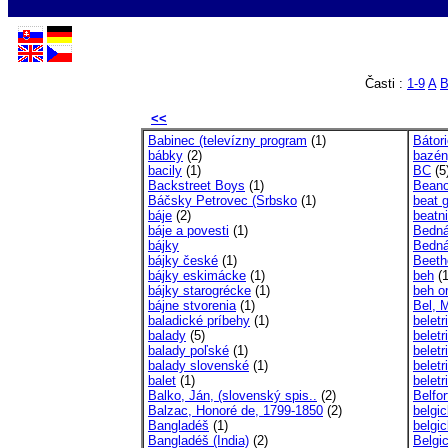
Časti :
1-9
A
<<
Babinec (televízny program
(1)
Bátori
bábky
(2)
bazén
bacily
(1)
BC
(5
Backstreet Boys
(1)
Beano
Báčsky Petrovec (Srbsko
(1)
beat 
báje
(2)
beatni
báje a povesti
(1)
Bedná
bájky
Bednár
bájky české
(1)
Beeth
bájky eskimácke
(1)
beh
(1
bájky starogrécke
(1)
beh o
bájne stvorenia
(1)
Bel, M
baladické príbehy
(1)
beletr
balady
(5)
beletr
balady poľské
(1)
beletr
balady slovenské
(1)
beletr
balet
(1)
beletr
Balko, Ján, (slovenský spis..
(2)
Belfor
Balzac, Honoré de, 1799-1850
(2)
belgic
Bangladéš
(1)
belgi
Bangladéš (India)
(2)
Belgi