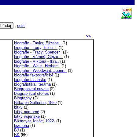
,
späť
>>
biografie - Taylor, Elizabe..
(1)
biografie - Terry, Ellen -..
(1)
biografie - Tracy, Spencer..
(1)
biografie - Vámoš, Gejza -..
(1)
biografie - Viktória - (krá..
(1)
biografie - Wells, Herbert..
(1)
biografie - Woodward, Joann..
(1)
biografie faktografické
(1)
biografie talianske
(1)
biografistika literárna
(1)
Biographical novels
(2)
Biographical stories
(1)
Biography
(2)
Bitka pri Solferine, 1859
(1)
bitky
(1)
bitky námorné
(2)
bitky vojenské
(1)
Bizmayer, Ignác, 1922-
(1)
bižutéria
(1)
BJ
(1)
BK
(65)