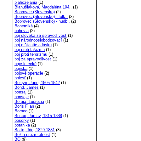
blahoželania
(1)
Blahušiaková, Magdaléna 194..
(1)
Bobrovec (Slovensko)
(2)
Bobrovec (Slovensko) - folk..
(2)
Bobrovec (Slovensko) - hudb..
(2)
Bohemiká
(4)
bohovia
(2)
boj človeka za spravodlivosť
(1)
boj národnooslobodzovací
(1)
boj o šťastie a lásku
(1)
boj proti fašizmu
(1)
boj proti terorizmu
(1)
boj za spravodlivosť
(1)
boje letecké
(1)
bojiská
(1)
bojové operácie
(2)
bolesť
(1)
Boleyn, Jane, 1505-1542
(1)
Bond, James
(1)
bonsaj
(1)
bonsaje
(1)
Borgia, Lucrezia
(1)
Boris Filan
(2)
Borneo
(1)
Bosco, Ján sv, 1815-1888
(1)
bosorky
(1)
botanika
(2)
Botto, Ján, 1829-1881
(3)
Božia prozreteľnosť
(1)
BQ
(9)