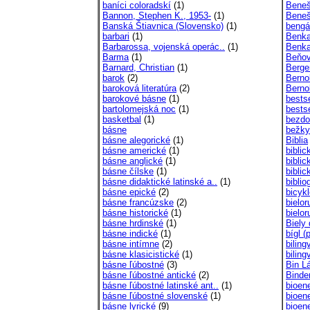
baníci coloradskí
(1)
Beneš
Bannon, Stephen K., 1953-
(1)
Beneš
Banská Štiavnica (Slovensko)
(1)
bengál
barbari
(1)
Benka
Barbarossa, vojenská operác..
(1)
Benka
Barma
(1)
Beňov
Barnard, Christian
(1)
Berger
barok
(2)
Berno
baroková literatúra
(2)
Berno
barokové básne
(1)
bestse
bartolomejská noc
(1)
bestse
basketbal
(1)
bezdo
básne
bežky
básne alegorické
(1)
Biblia
básne americké
(1)
biblic
básne anglické
(1)
biblic
básne čílske
(1)
bibli
básne didaktické latinské a..
(1)
biblio
básne epické
(2)
bicyk
básne francúzske
(2)
bielor
básne historické
(1)
bielo
básne hrdinské
(1)
Biely
básne indické
(1)
bígl 
básne intímne
(2)
biling
básne klasicistické
(1)
bilin
básne ľúbostné
(3)
Bin L
básne ľúbostné antické
(2)
Binder
básne ľúbostné latinské ant..
(1)
bioen
básne ľúbostné slovenské
(1)
bioen
básne lyrické
(9)
bioen