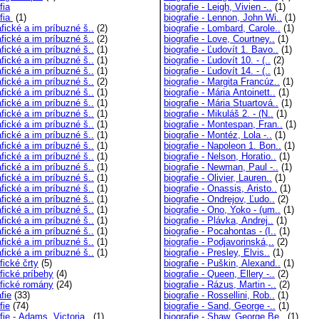
fia
biografie - Leigh, Vivien -..
(1)
afia
(1)
biografie - Lennon, John Wi..
(1)
fické a im príbuzné š..
(2)
biografie - Lombard, Carole..
(1)
fické a im príbuzné š..
(2)
biografie - Love, Courtney..
(1)
fické a im príbuzné š..
(1)
biografie - Ľudovít 1. Bavo..
(1)
fické a im príbuzné š..
(1)
biografie - Ľudovít 10. - (..
(2)
fické a im príbuzné š..
(1)
biografie - Ľudovít 14. - (..
(1)
fické a im príbuzné š..
(2)
biografie - Margita Francúz..
(1)
fické a im príbuzné š..
(1)
biografie - Mária Antoinett..
(1)
fické a im príbuzné š..
(1)
biografie - Mária Stuartová..
(1)
fické a im príbuzné š..
(1)
biografie - Mikuláš 2. - (N..
(1)
fické a im príbuzné š..
(1)
biografie - Montespan, Fran..
(1)
fické a im príbuzné š..
(1)
biografie - Montéz, Lola -..
(1)
fické a im príbuzné š..
(1)
biografie - Napoleon 1. Bon..
(1)
fické a im príbuzné š..
(1)
biografie - Nelson, Horatio..
(1)
fické a im príbuzné š..
(1)
biografie - Newman, Paul -..
(1)
fické a im príbuzné š..
(1)
biografie - Olivier, Lauren..
(1)
fické a im príbuzné š..
(1)
biografie - Onassis, Aristo..
(1)
fické a im príbuzné š..
(1)
biografie - Ondrejov, Ľudo..
(2)
fické a im príbuzné š..
(1)
biografie - Ono, Yoko - (um..
(1)
fické a im príbuzné š..
(1)
biografie - Plávka, Andrej..
(1)
fické a im príbuzné š..
(1)
biografie - Pocahontas - (I..
(1)
fické a im príbuzné š..
(1)
biografie - Podjavorinská,..
(2)
fické a im príbuzné š..
(1)
biografie - Presley, Elvis..
(1)
fické črty
(5)
biografie - Puškin, Alexand..
(1)
fické príbehy
(4)
biografie - Queen, Ellery -..
(2)
afické romány
(24)
biografie - Rázus, Martin -..
(2)
fie
(33)
biografie - Rossellini, Rob..
(1)
fie
(74)
biografie - Sand, George -..
(1)
fie - Adams, Victoria..
(1)
biografie - Shaw, George Be..
(1)