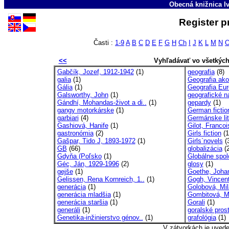
Obecná knižnica Iv
Register p
Časti :
1-9
A
B
C
D
E
F
G
H
Ch
I
J
K
L
M
N
<<
Vyhľadávať vo všetkýc
Gabčík, Jozef, 1912-1942
(1)
geografia
(8)
galia
(1)
Geografia ako
Gália
(1)
Geografia Euró
Galsworthy, John
(1)
geografické n
Gándhí, Mohandas-život a di..
(1)
gepardy
(1)
gangy motorkárske
(1)
German fictio
garbiari
(4)
Germánske lit
Gashiová, Hanife
(1)
Gilot, Francoi
gastronómia
(2)
Girls fiction
(1
Gašpar, Tido J, 1893-1972
(1)
Girls`novels
(
GB
(66)
globalizácia
(2
Gdyňa (Poľsko
(1)
Globálne spol
Géc, Ján, 1929-1996
(2)
glosy
(1)
gejše
(1)
Goethe, Joha
Gelissen, Rena Kornreich, 1..
(1)
Gogh, Vincent
generácia
(1)
Golobová, Mi
generácia mladšia
(1)
Gombitová, Ma
generácia staršia
(1)
Gorali
(1)
generáli
(1)
goralské prost
Genetika-inžinierstvo génov..
(1)
grafológia
(1)
V zátvorkách je uved